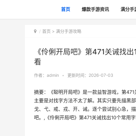
首页
爆款手游资讯
满分手
首页
>
满分手游攻略
《伶俐开局吧》第471关诫找出
看
作者：
admin
•
更新时间：2026-07-03
摘要：《聪明开局吧》是一款益智游戏，第471
主要是对找字方法不太了解。其实只要先描黑部
戈、弋、戒、戎、开、诫。逐个尝试别心急，描
吧。,《伶俐开局吧》第471关诫找出10个常用