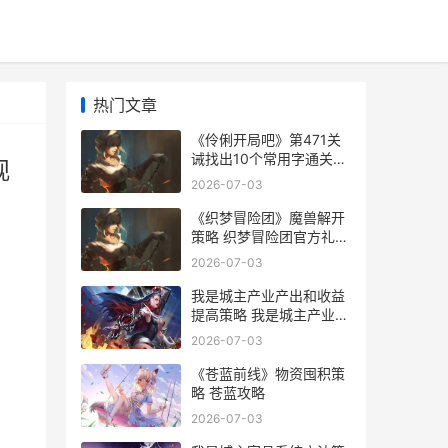
热门文章
《伶俐开局吧》第471关
诫找出10个常用字通关策
观
略 《伶俐开局吧》免费观
2026-07-03
看
《织梦冒险团》魔兽解开
策略 织梦冒险团官方礼包
码2026
2026-07-03
我是城主产业产出和收益
，
提高策略 我是城主产业产
品有哪些
2026-07-03
《苍蓝前线》物资囤积策
略 苍蓝攻略
2026-07-03