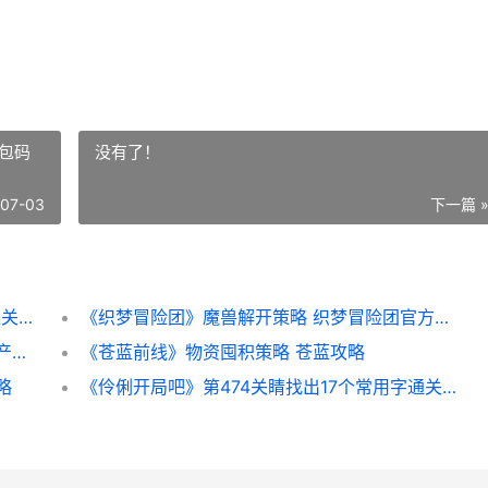
包码
没有了！
-07-03
下一篇 
《伶俐开局吧》第471关诫找出10个常用字通关策略 《伶俐开局吧》免费观看
《织梦冒险团》魔兽解开策略 织梦冒险团官方礼包码2026
我是城主产业产出和收益提高策略 我是城主产业产品有哪些
《苍蓝前线》物资囤积策略 苍蓝攻略
略
《伶俐开局吧》第474关睛找出17个常用字通关策略 《伶俐开局吧》免费观看