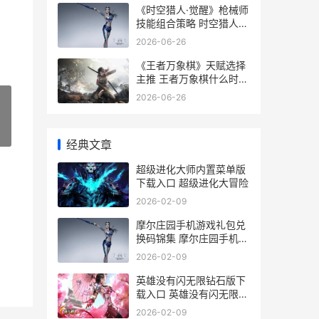
《时空猎人·觉醒》枪械师
技能组合策略 时空猎人视
频介绍
2026-06-26
《王者万象棋》天赋选择
主推 王者万象棋什么时候
上线正式服
2026-06-26
»
经典文章
超级进化大师内置菜单版
下载入口 超级进化大冒险
2026-02-09
摩尔庄园手机游戏礼包兑
换码锦集 摩尔庄园手机游
戏怎么玩
2026-02-09
英雄没有闪无限钻石版下
载入口 英雄没有闪无限资
源兑换码
2026-02-09