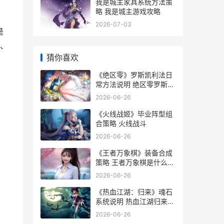
我是城主家具系统方法策
略 我是城主游戏攻略
2026-07-03
是
、
猜你喜欢
《绝区零》罗斯凯利法日
常方法说明 绝区零罗斯凯
利法
2026-06-26
《火线战姬》毕业阵型组
合策略 火线战斗
2026-06-26
《王者万象棋》装备合成
策略 王者万象棋是什么类
型的游戏
2026-06-26
《热血江湖：归来》魂石
系统说明 热血江湖归来兑
换码
2026-06-26