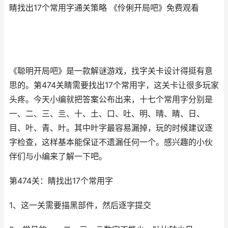
睛找出17个常用字通关策略 《伶俐开局吧》免费观看
《聪明开局吧》是一款解谜游戏，找字关卡设计得挺有意
思的。第474关睛需要找出17个常用字，这关卡让很多玩家
头疼。今天小编就把答案公布出来，十七个常用字分别是
一、二、三、亖、十、土、口、吐、明、晴、睛、日、
目、叶、青、旪。其中旪字最容易漏掉，玩的时候建议逐
字检查，这样基本能保证不遗漏任何一个。感兴趣的小伙
伴们与小编来了解一下吧。
第474关：睛找出17个常用字
1、这一关需要描黑部件，然后逐字提交