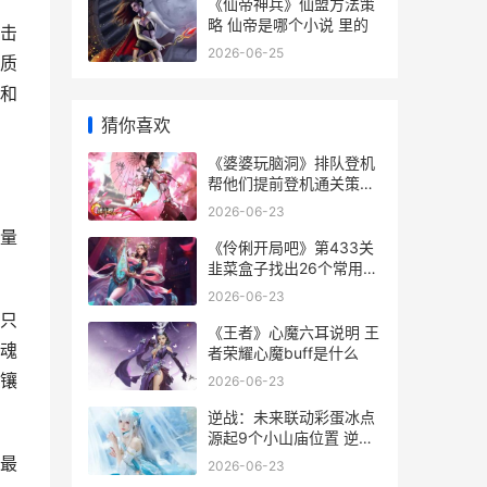
《仙帝神兵》仙盟方法策
略 仙帝是哪个小说 里的
击
2026-06-25
质
和
猜你喜欢
《婆婆玩脑洞》排队登机
帮他们提前登机通关策略
婆婆游戏下载
2026-06-23
量
《伶俐开局吧》第433关
韭菜盒子找出26个常用字
通关策略 《伶俐开局吧》
2026-06-23
免费阅读
只
《王者》心魔六耳说明 王
魂
者荣耀心魔buff是什么
镶
2026-06-23
逆战：未来联动彩蛋冰点
源起9个小山庙位置 逆战
未来联动浪浪山
最
2026-06-23