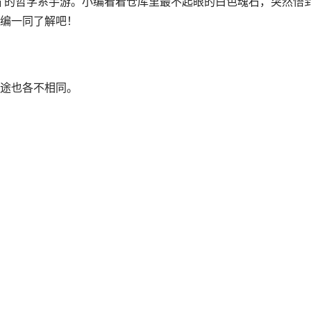
石’的哲学系手游。小编看着仓库里最不起眼的白色魂石，突然悟
编一同了解吧！
途也各不相同。