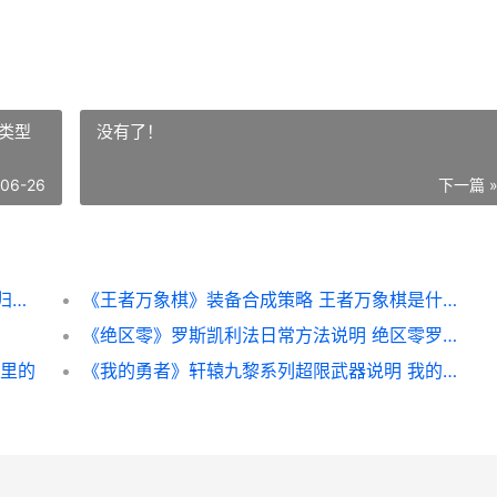
类型
没有了！
-06-26
下一篇 
《热血江湖：归来》魂石系统说明 热血江湖归来兑换码
《王者万象棋》装备合成策略 王者万象棋是什么类型的游戏
《绝区零》罗斯凯利法日常方法说明 绝区零罗斯凯利法
 里的
《我的勇者》轩辕九黎系列超限武器说明 我的勇者轩辕九黎