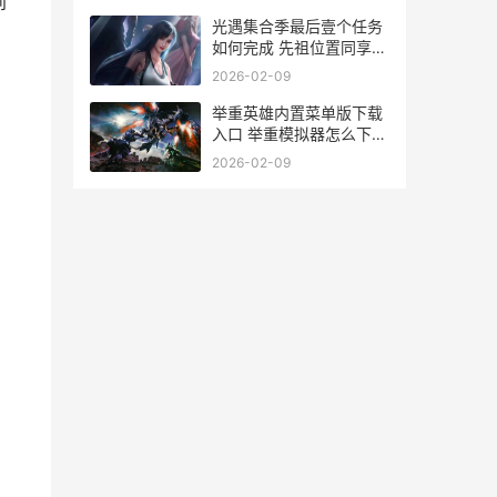
到
光遇集合季最后壹个任务
如何完成 先祖位置同享
光遇集结季后是什么季
2026-02-09
举重英雄内置菜单版下载
入口 举重模拟器怎么下
载?
2026-02-09