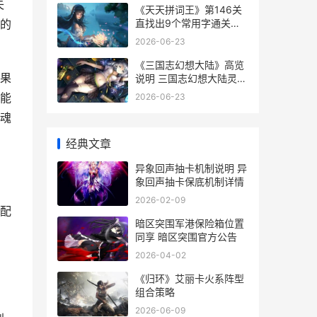
失
《天天拼词王》第146关
直找出9个常用字通关策
的
略 天天拼词王攻略
2026-06-23
《三国志幻想大陆》高览
果
说明 三国志幻想大陆灵犀
官网
能
2026-06-23
魂
经典文章
异象回声抽卡机制说明 异
象回声抽卡保底机制详情
2026-02-09
配
暗区突围军港保险箱位置
同享 暗区突围官方公告
2026-04-02
《归环》艾丽卡火系阵型
组合策略
2026-06-09