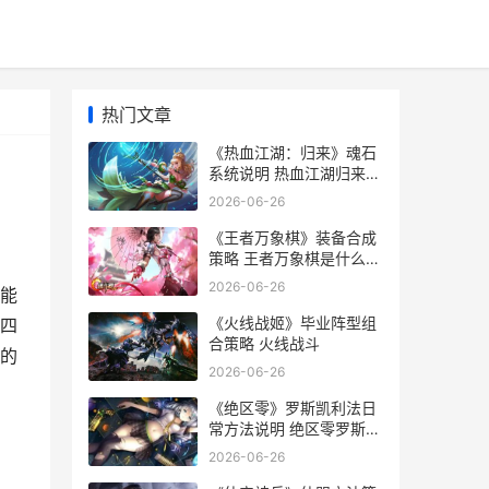
热门文章
《热血江湖：归来》魂石
系统说明 热血江湖归来兑
换码
2026-06-26
《王者万象棋》装备合成
策略 王者万象棋是什么类
型的游戏
2026-06-26
能
《火线战姬》毕业阵型组
四
合策略 火线战斗
的
2026-06-26
《绝区零》罗斯凯利法日
常方法说明 绝区零罗斯凯
利法
2026-06-26