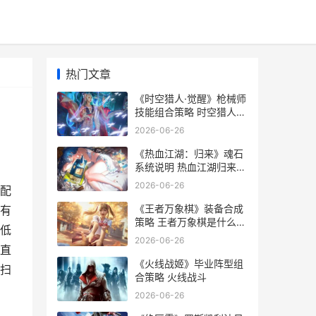
热门文章
《时空猎人·觉醒》枪械师
技能组合策略 时空猎人视
频介绍
2026-06-26
《热血江湖：归来》魂石
系统说明 热血江湖归来兑
换码
2026-06-26
配
《王者万象棋》装备合成
有
策略 王者万象棋是什么类
低
型的游戏
2026-06-26
直
《火线战姬》毕业阵型组
扫
合策略 火线战斗
2026-06-26