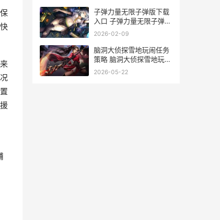
子弹力量无限子弹版下载
保
入口 子弹力量无限子弹版
快
1.100版本2023最新版本
2026-02-09
介绍
脑洞大侦探雪地玩闹任务
策略 脑洞大侦探雪地玩闹
来
怎么过
2026-05-22
况
置
援
辅