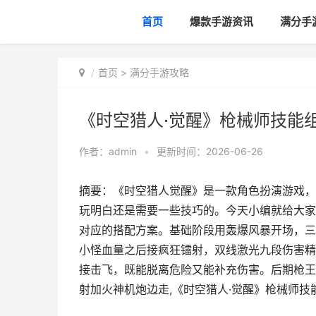
首页
爆款手游资讯
满分手
首页
>
满分手游攻略
《时空猎人·觉醒》枪械师技能
作者：
admin
•
更新时间：2026-06-26
摘要：《时空猎人觉醒》是一款角色扮演游戏，
玩明白还是需要一些技巧的。今天小编就给大家
对应的搭配方案。基础阶段用轰爆风暴开场，三
小怪血量之后接疯狂镭射，双线激光九段伤害精
接击飞，既能脱离危险又能补充伤害。后期枪王
射加火神机炮边走,《时空猎人·觉醒》枪械师技