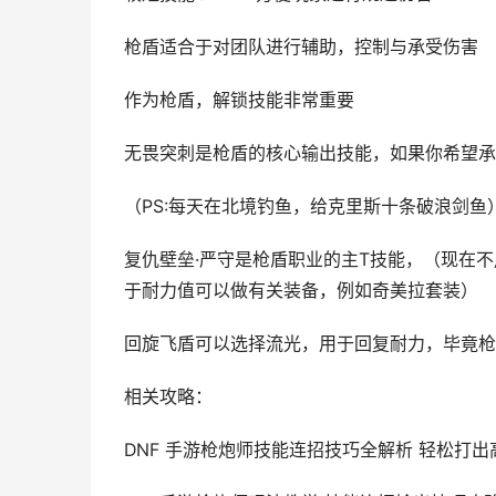
枪盾适合于对团队进行辅助，控制与承受伤害
作为枪盾，解锁技能非常重要
无畏突刺是枪盾的核心输出技能，如果你希望承
（PS:每天在北境钓鱼，给克里斯十条破浪剑鱼
复仇壁垒·严守是枪盾职业的主T技能，（现在
于耐力值可以做有关装备，例如奇美拉套装）
回旋飞盾可以选择流光，用于回复耐力，毕竟枪
相关攻略：
DNF 手游枪炮师技能连招技巧全解析 轻松打出