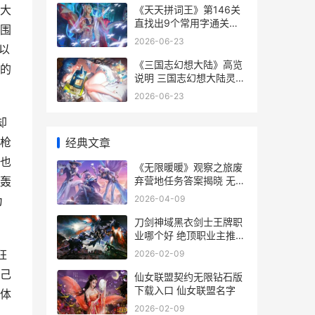
大
《天天拼词王》第146关
直找出9个常用字通关策
围
略 天天拼词王攻略
2026-06-23
以
《三国志幻想大陆》高览
的
说明 三国志幻想大陆灵犀
官网
2026-06-23
却
枪
经典文章
也
《无限暖暖》观察之旅废
弃营地任务答案揭晓 无限
轰
温暖是什么意思
2026-04-09
为
刀剑神域黑衣剑士王牌职
业哪个好 绝顶职业主推
刀剑神域黑衣剑士下载
狂
2026-02-09
己
仙女联盟契约无限钻石版
下载入口 仙女联盟名字
体
2026-02-09