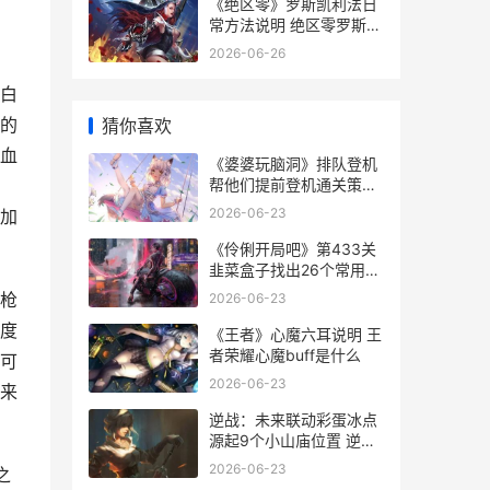
《绝区零》罗斯凯利法日
常方法说明 绝区零罗斯凯
利法
2026-06-26
白
的
猜你喜欢
血
《婆婆玩脑洞》排队登机
帮他们提前登机通关策略
婆婆游戏下载
2026-06-23
加
《伶俐开局吧》第433关
韭菜盒子找出26个常用字
通关策略 《伶俐开局吧》
枪
2026-06-23
免费阅读
度
《王者》心魔六耳说明 王
者荣耀心魔buff是什么
可
2026-06-23
来
逆战：未来联动彩蛋冰点
源起9个小山庙位置 逆战
未来联动浪浪山
2026-06-23
之