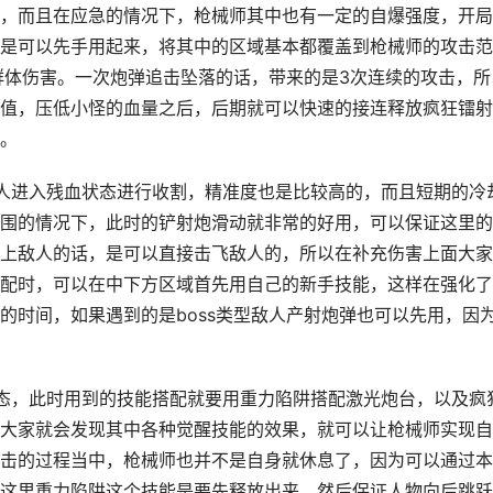
，而且在应急的情况下，枪械师其中也有一定的自爆强度，开局
是可以先手用起来，将其中的区域基本都覆盖到枪械师的攻击范
群体伤害。一次炮弹追击坠落的话，带来的是3次连续的攻击，所
值，压低小怪的血量之后，后期就可以快速的接连释放疯狂镭射
。
人进入残血状态进行收割，精准度也是比较高的，而且短期的冷
围的情况下，此时的铲射炮滑动就非常的好用，可以保证这里的
上敌人的话，是可以直接击飞敌人的，所以在补充伤害上面大家
配时，可以在中下方区域首先用自己的新手技能，这样在强化了
的时间，如果遇到的是boss类型敌人产射炮弹也可以先用，因
态，此时用到的技能搭配就要用重力陷阱搭配激光炮台，以及疯
大家就会发现其中各种觉醒技能的效果，就可以让枪械师实现自
击的过程当中，枪械师也并不是自身就休息了，因为可以通过本
这里重力陷阱这个技能是要先释放出来，然后保证人物向后跳跃