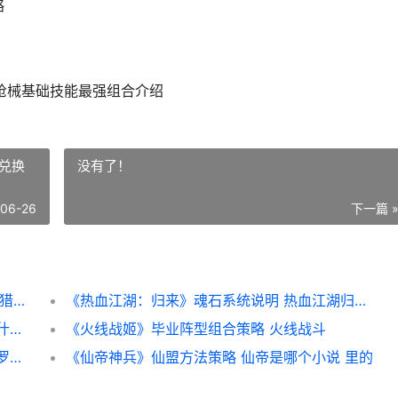
略
枪械基础技能最强组合介绍
兑换
没有了！
-06-26
下一篇 
《时空猎人·觉醒》枪械师技能组合策略 时空猎人视频介绍
《热血江湖：归来》魂石系统说明 热血江湖归来兑换码
《王者万象棋》装备合成策略 王者万象棋是什么类型的游戏
《火线战姬》毕业阵型组合策略 火线战斗
《绝区零》罗斯凯利法日常方法说明 绝区零罗斯凯利法
《仙帝神兵》仙盟方法策略 仙帝是哪个小说 里的