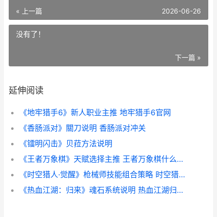
« 上一篇
2026-06-26
没有了！
下一篇 »
延伸阅读
《地牢猎手6》新人职业主推 地牢猎手6官网
《香肠派对》關刀说明 香肠派对冲关
《镭明闪击》贝菈方法说明
《王者万象棋》天赋选择主推 王者万象棋什么时候上线正式服
《时空猎人·觉醒》枪械师技能组合策略 时空猎人视频介绍
《热血江湖：归来》魂石系统说明 热血江湖归来兑换码