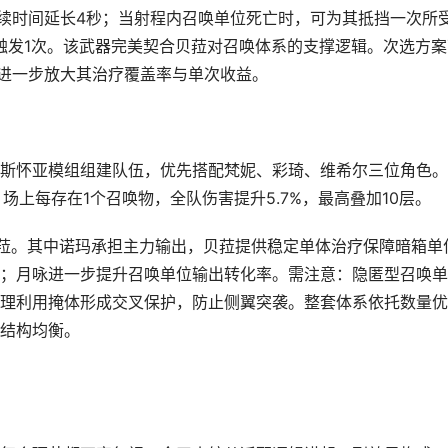
持续时间延长4秒；当射程内召唤单位死亡时，可为其抵挡一次所
仅触发1次。该武器完美契合贝菈对召唤体系的支撑逻辑。次选方案
以进一步放大其治疗覆盖率与单次收益。
斯怀亚模组组建队伍，优先搭配梵妮、彩琦、维希尔三位角色。
场上每存在1个召唤物，全队伤害提升5.7%，最高叠加10层。
菈。其中诺玛承担主力输出，贝菈提供稳定单体治疗保障暗箱单
；月咏进一步提升召唤单位输出转化率。需注意：隐匿型召唤单
理利用掩体形成交叉保护，防止侧翼突袭。整套体系依托数量优
结构均衡。