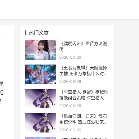
热门文章
《镭明闪击》贝菈方法说
明
2026-06-26
《王者万象棋》天赋选择
主推 王者万象棋什么时候
上线正式服
2026-06-26
单
《时空猎人·觉醒》枪械师
括
技能组合策略 时空猎人视
菈
频介绍
2026-06-26
《热血江湖：归来》魂石
系统说明 热血江湖归来兑
换码
2026-06-26