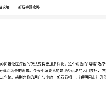
游攻略
好玩手游攻略
的贝菈让医疗位的玩法变得更加多样化。这个角色的”嘤嘤”治疗
部分战斗场景的需求。今天小编要说的是贝菈玩法的入门技巧，包
走弯路。感到兴趣的用户与小编一起看看吧！,《镭明闪击》贝