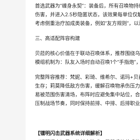
首选武器为“缠身永契”：装备后，所有召唤物
伤害，并进入2.5秒隐匿状态，该效果每单位
考虑侧重治疗加成类装备，例如“友方规则”，
三、高适配阵容构建
贝菈的核心价值在于联动召唤体系，推荐围绕乌
模组机制为：队友入场时自动召唤1个“手指炮”，
完整阵容推荐：梵妮、彩琦、维希尔、诺玛+贝
生存；莉莫降低敌方伤害，缓解召唤物承伤压力
易被范围伤害清场，布阵时应避免集中站位，合
压制战场节奏，同时保持前排、中排、后排职业
【镭明闪击武器系统详细解析】