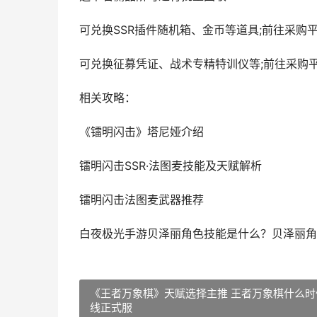
可兑换SSR插件随机箱、金币等道具;前往采购
可兑换征募凭证、战术专精特训仪等;前往采购平
相关攻略：
《镭明闪击》塔尼娅介绍
镭明闪击SSR·法图麦技能及天赋解析
镭明闪击法图麦武器推荐
白夜极光手游贝泽丽角色技能是什么？贝泽丽角
《王者万象棋》天赋选择主推 王者万象棋什么时
线正式服