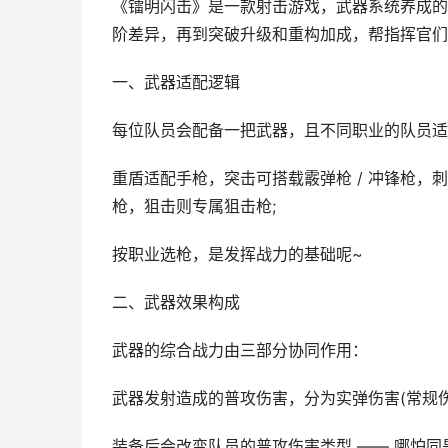
《镭明闪击》是一款射击游戏，武器系统养成的
阶差异，再到突破升级和重构加成，帮指挥官们
一、武器适配逻辑
每位队员会配备一把武器，且不同职业的队员适
重盾适配手枪，突击可搭载霰弹枪 / 冲锋枪
枪，狙击则专属狙击枪;
按职业选枪，是发挥战力的基础呢~
二、武器效果构成
武器的综合战力由三部分协同作用：
武器发射造成的普攻伤害，分为实弹伤害(常规伤
装备后会改变队员的普攻伤害类型 —— 哪怕