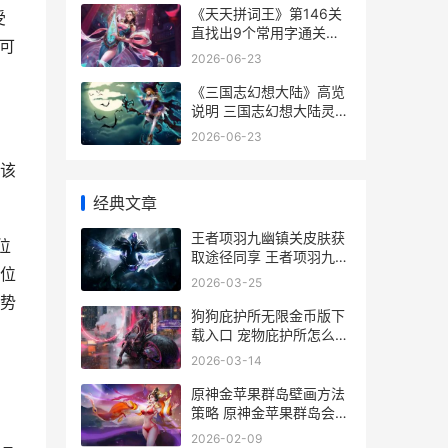
《天天拼词王》第146关
受
直找出9个常用字通关策
可
略 天天拼词王攻略
2026-06-23
《三国志幻想大陆》高览
说明 三国志幻想大陆灵犀
官网
2026-06-23
该
经典文章
王者项羽九幽镇关皮肤获
位
取途径同享 王者项羽九幽
位
镇关怎么获得
2026-03-25
势
狗狗庇护所无限金币版下
载入口 宠物庇护所怎么放
置
2026-03-14
原神金苹果群岛壁画方法
策略 原神金苹果群岛会实
机吗
2026-02-09