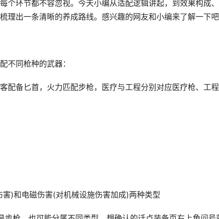
每个环节都不容忽视。今天小编从适配逻辑讲起，到效果构成、
梳理出一条清晰的养成路线。感兴趣的网友和小编来了解一下吧
配不同枪种的武器：
，刺客配备匕首，火力匹配步枪，医疗与工程分别对应医疗枪、工程
害)和电磁伤害(对机械设施伤害加成)两种类型
同是步枪，也可能分属不同类型，想确认的话点装备页右上角问号