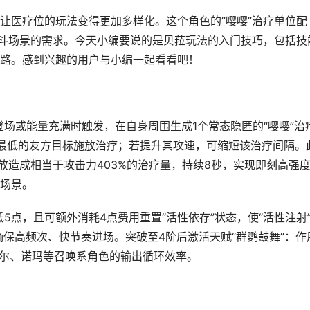
让医疗位的玩法变得更加多样化。这个角色的”嘤嘤”治疗单位配
战斗场景的需求。今天小编要说的是贝菈玩法的入门技巧，包括技
路。感到兴趣的用户与小编一起看看吧！
登场或能量充满时触发，在自身周围生成1个常态隐匿的“嘤嘤”治
比例最低的友方目标施放治疗；若提升其攻速，可缩短该治疗间隔。
放造成相当于攻击力403%的治疗量，持续8秒，实现即刻高强
场景。
5点，且可额外消耗4点费用重置“活性依存”状态，使“活性注射
确保高频次、快节奏进场。突破至4阶后激活天赋“群鹦鼓舞”：作
维尔、诺玛等召唤系角色的输出循环效率。