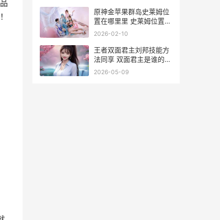
品
原神金苹果群岛史莱姆位
！
置在哪里里 史莱姆位置坐
标同享 原神金苹果群岛什
2026-02-10
么时候开启
王者双面君主刘邦技能方
法同享 双面君主是谁的皮
肤
2026-05-09
就