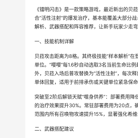
《镭明闪击》是一款策略游戏，最近新出的贝菈
合”活性注射”的爆发治疗，基本能覆盖大部分
解析、武器搭配和阵容推荐，让新手玩家少走弯
一、技能机制详解
贝菈攻击距离为8格。其终极技能“样本解析”在
单位。“嘤嘤”每1.6秒自动选取3名当前生命
外，贝菈入场后普攻替换为“活性注射”，每次释
单体回复，适用于前排承伤或关键单位紧急保命
突破至2阶后解锁天赋“噬身供养”：部署费用降低
的治疗效果提升30%。常驻部署费用为20点，
范围内所有召唤物攻速提升15%，显著强化希
二、武器搭配建议