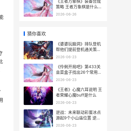
《王者万象棋》装备合成
策略 王者万象棋是什么类
型的游戏
2026-06-26
能
猜你喜欢
《婆婆玩脑洞》排队登机
帮他们提前登机通关策略
疗
婆婆游戏下载
2026-06-23
此
《伶俐开局吧》第433关
度
韭菜盒子找出26个常用字
通关策略 《伶俐开局吧》
2026-06-23
免费阅读
《王者》心魔六耳说明 王
”
者荣耀心魔buff是什么
用
2026-06-23
逆战：未来联动彩蛋冰点
源起9个小山庙位置 逆战
未来联动浪浪山
2026-06-23