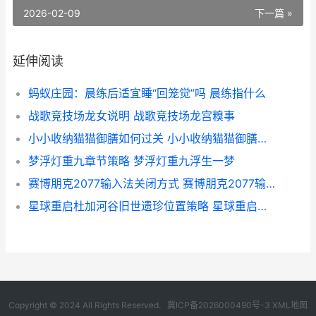
2026-02-09
下一篇 »
延伸阅读
蚂蚁庄园：晨练后适宜睡“回笼觉”吗 晨练指什么
战歌竞技场龙女说明 战歌竞技场龙宫糗事
小小收纳猫猫御膳如何过关 小小收纳猫猫御膳任务策略 小小收纳箱怎么折
梦浮灯重九章节策略 梦浮灯重九浮生一梦
赛博朋克2077输入法关闭方式 赛博朋克2077输入法一直弹出
星球重启杜加河谷旧世遗珍位置策略 星球重启杜加河谷全探索
Copyright © 2024 All Rights Reserved.
冀ICP备2026000490号-3
XML地图