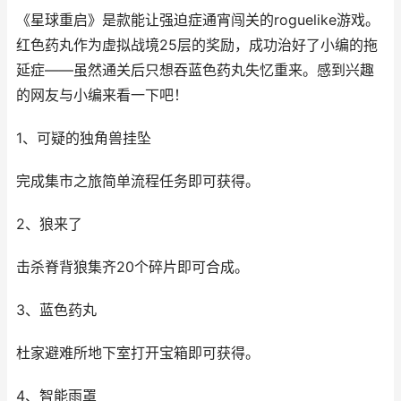
《星球重启》是款能让强迫症通宵闯关的roguelike游戏。
红色药丸作为虚拟战境25层的奖励，成功治好了小编的拖
延症——虽然通关后只想吞蓝色药丸失忆重来。感到兴趣
的网友与小编来看一下吧！
1、可疑的独角兽挂坠
完成集市之旅简单流程任务即可获得。
2、狼来了
击杀脊背狼集齐20个碎片即可合成。
3、蓝色药丸
杜家避难所地下室打开宝箱即可获得。
4、智能雨罩