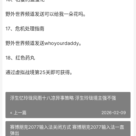
野外世界频道发送可以给我一朵花吗。
17、危机处理指南
野外世界频道发送whoyourdaddy。
18、红色药丸
通过虚拟战境第25关即可获得。
浮生忆玲珑风雨十八凉异事策略 浮生玲珑境主强不强
« 上一篇
2026-02-09
赛博朋克2077输入法关闭方式 赛博朋克2077输入法一直
弹出