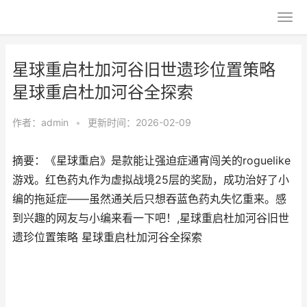
星球重启杜加河谷旧世遗珍位置策略
星球重启杜加河谷全探索
作者：
admin
•
更新时间：2026-02-09
摘要：《星球重启》是款能让强迫症通宵闯关的roguelike
游戏。红色药丸作为虚拟战境25层的奖励，成功治好了小
编的拖延症——虽然通关后只想吞蓝色药丸失忆重来。感
到兴趣的网友与小编来看一下吧！,星球重启杜加河谷旧世
遗珍位置策略 星球重启杜加河谷全探索