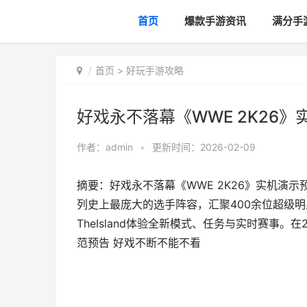
首页
爆款手游资讯
满分手
首页
>
好玩手游攻略
好戏永不落幕《WWE 2K26
作者：
admin
•
更新时间：2026-02-09
摘要：好戏永不落幕《WWE 2K26》实机演
列史上最庞大的选手阵容，汇聚400余位超级明星与传
TheIsland体验全新模式、任务与实时赛事。在2
范预告 好戏不断不能不看