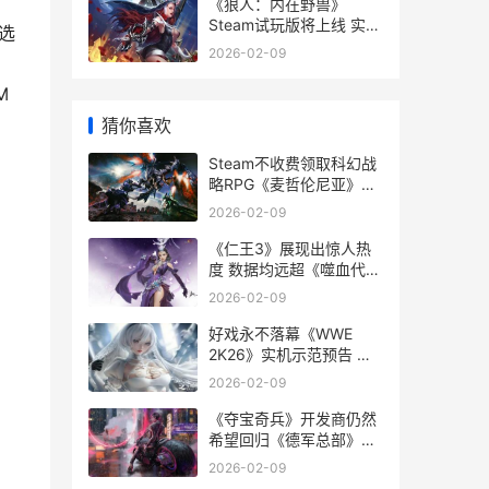
《狼人：内在野兽》
Steam试玩版将上线 实机
选
示范 狼人在校内
2026-02-09
M
、
猜你喜欢
Steam不收费领取科幻战
略RPG《麦哲伦尼亚》
steam免费领取付费游戏
2026-02-09
《仁王3》展现出惊人热
度 数据均远超《噬血代码
2》 仁王第三个dlc
2026-02-09
好戏永不落幕《WWE
2K26》实机示范预告 好
戏不断不能不看
2026-02-09
《夺宝奇兵》开发商仍然
希望回归《德军总部》系
列 夺宝奇兵剧情
2026-02-09