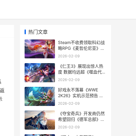
热门文章
Steam不收费领取科幻战
略RPG《麦哲伦尼亚》
steam免费领取付费游戏
2026-02-09
《仁王3》展现出惊人热
度 数据均远超《噬血代码
2》 仁王第三个dlc
2026-02-09
系
好戏永不落幕《WWE
重返
2K26》实机示范预告 好
示
戏不断不能不看
2026-02-09
《夺宝奇兵》开发商仍然
希望回归《德军总部》系
列 夺宝奇兵剧情
2026-02-09