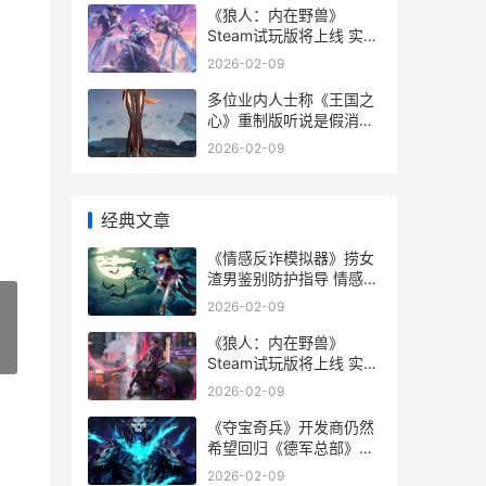
《狼人：内在野兽》
Steam试玩版将上线 实机
示范 狼人在校内
2026-02-09
多位业内人士称《王国之
心》重制版听说是假消息
业内人士认为
2026-02-09
经典文章
《情感反诈模拟器》捞女
渣男鉴别防护指导 情感反
诈模拟器第四章怎么过
2026-02-09
《狼人：内在野兽》
»
Steam试玩版将上线 实机
示范 狼人在校内
2026-02-09
《夺宝奇兵》开发商仍然
希望回归《德军总部》系
列 夺宝奇兵剧情
2026-02-09