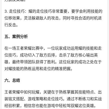
3. 走位技巧：耀的走位技巧非常重要，要学会利用技能的
位移效果，灵活躲避敌人的攻击，同时寻找合适的时机进
行反击。
五、案例分析
在一场王者荣耀比赛中，一位玩家成功运用耀的技能和走
位技巧，成功切入了敌方后排，击杀了敌方核心输出英
雄，最终带领团队获得了胜利。这位玩家的成功之处在于
对耀技能的熟练运用和走位的精准把握。
六、总结
王者荣耀中如何玩耀，关键在于熟练掌握其技能特点、出
装铭文搭配、游戏策略和走位技巧。通过不断练习和实战
经验积累，相信您也能在游戏中轻松驾驭耀这位英雄。