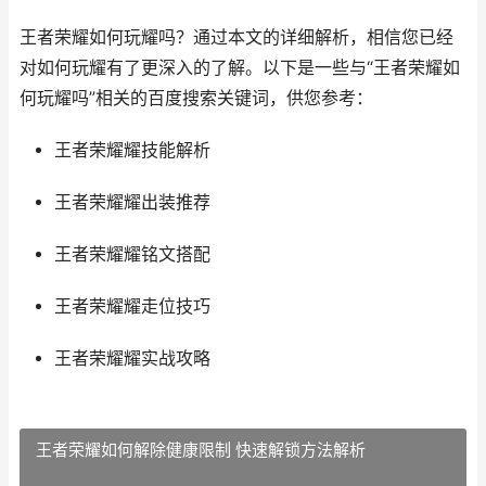
王者荣耀如何玩耀吗？通过本文的详细解析，相信您已经
对如何玩耀有了更深入的了解。以下是一些与“王者荣耀如
何玩耀吗”相关的百度搜索关键词，供您参考：
王者荣耀耀技能解析
王者荣耀耀出装推荐
王者荣耀耀铭文搭配
王者荣耀耀走位技巧
王者荣耀耀实战攻略
王者荣耀如何解除健康限制 快速解锁方法解析