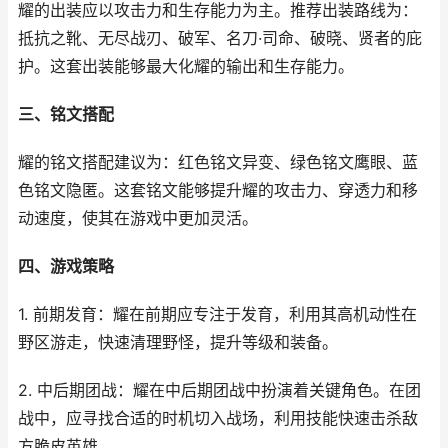
耀的出装应以攻击力和生存能力为主。推荐出装路线为：
抵抗之靴、无尽战刃、破军、名刀·司命、破晓、贤者的庇
护。这套出装能够最大化耀的输出和生存能力。
三、铭文搭配
耀的铭文搭配建议为：红色铭文异变、绿色铭文鹰眼、蓝
色铭文隐匿。这套铭文能够提升耀的攻击力、穿透力和移
动速度，使其在游戏中更加灵活。
四、游戏策略
1. 前期发育：耀在前期应专注于发育，利用其高机动性在
野区游走，快速清理野怪，提升等级和装备。
2. 中后期团战：耀在中后期团战中扮演着关键角色。在团
战中，应寻找合适的时机切入战场，利用技能快速击杀敌
方脆皮英雄。