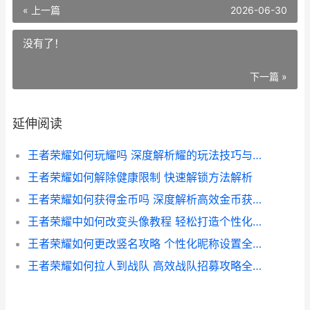
« 上一篇
2026-06-30
没有了！
下一篇 »
延伸阅读
王者荣耀如何玩耀吗 深度解析耀的玩法技巧与攻略
王者荣耀如何解除健康限制 快速解锁方法解析
王者荣耀如何获得金币吗 深度解析高效金币获取攻略
王者荣耀中如何改变头像教程 轻松打造个性化英雄形象指南
王者荣耀如何更改竖名攻略 个性化昵称设置全解析
王者荣耀如何拉人到战队 高效战队招募攻略全解析