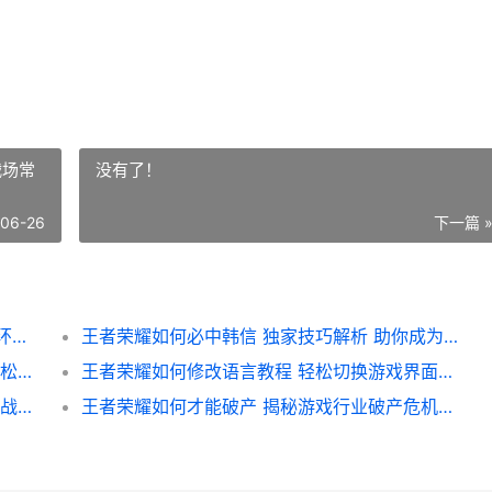
战场常
没有了！
-06-26
下一篇 
王者荣耀如何设置星空主题 打造个性化游戏环境全攻略
王者荣耀如何必中韩信 独家技巧解析 助你成为战场常胜将军
王者荣耀如何更改排名攻略 快速提升战力 轻松登顶排行榜
王者荣耀如何修改语言教程 轻松切换游戏界面语言指南
王者荣耀如何学马超 实战技巧解析 助你成为战场马超高手
王者荣耀如何才能破产 揭秘游戏行业破产危机的潜在路径