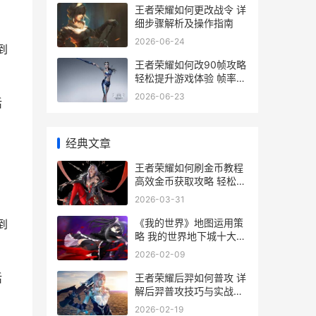
王者荣耀如何更改战令 详
细步骤解析及操作指南
2026-06-24
到
王者荣耀如何改90帧攻略
轻松提升游戏体验 帧率设
置全解析
2026-06-23
活
经典文章
王者荣耀如何刷金币教程
高效金币获取攻略 轻松提
升战斗力
2026-03-31
《我的世界》地图运用策
到
略 我的世界地下城十大最
强武器
2026-02-09
活
王者荣耀后羿如何普攻 详
解后羿普攻技巧与实战应
用
2026-02-19