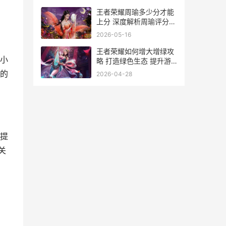
王者荣耀周瑜多少分才能
上分 深度解析周瑜评分标
准与提升技巧
2026-05-16
王者荣耀如何增大增绿攻
小
略 打造绿色生态 提升游
戏体验全解析
的
2026-04-28
提
关