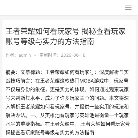
王者荣耀如何看玩家号 揭秘查看玩家
账号等级与实力的方法指南
作者：
admin
•
更新时间：2026-06-18
摘要：文章标题：王者荣耀如何看玩家号：深度解析与实
战技巧前言：在王者荣耀这款热门MOBA游戏中，玩家号
不仅是身份的象征，更是实力的体现。如何通过观察玩家
号来判断其水平，成为了许多玩家关心的问题。本文将深
入解析王者荣耀如何看玩家号，并提供一些实用的玩法和
解决办法。一、从英雄池看玩家号英雄池是衡量一个玩家
水平的重要指标。在王者荣耀中，,王者荣耀如何看玩家号
揭秘查看玩家账号等级与实力的方法指南