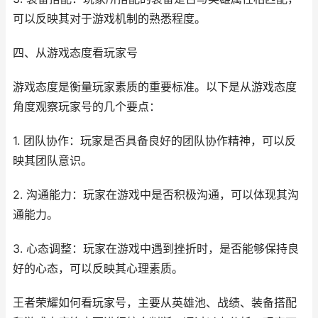
可以反映其对于游戏机制的熟悉程度。
四、从游戏态度看玩家号
游戏态度是衡量玩家素质的重要标准。以下是从游戏态度
角度观察玩家号的几个要点：
1. 团队协作：玩家是否具备良好的团队协作精神，可以反
映其团队意识。
2. 沟通能力：玩家在游戏中是否积极沟通，可以体现其沟
通能力。
3. 心态调整：玩家在游戏中遇到挫折时，是否能够保持良
好的心态，可以反映其心理素质。
王者荣耀如何看玩家号，主要从英雄池、战绩、装备搭配