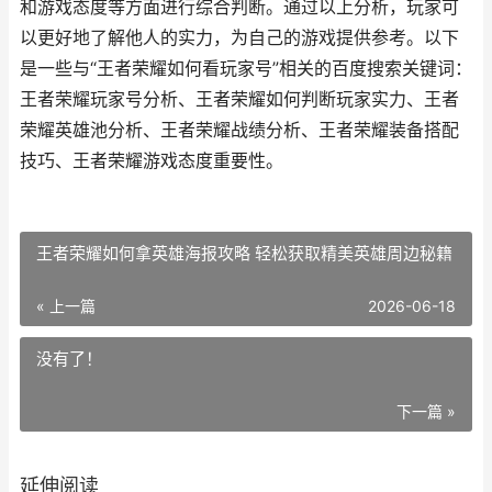
和游戏态度等方面进行综合判断。通过以上分析，玩家可
以更好地了解他人的实力，为自己的游戏提供参考。以下
是一些与“王者荣耀如何看玩家号”相关的百度搜索关键词：
王者荣耀玩家号分析、王者荣耀如何判断玩家实力、王者
荣耀英雄池分析、王者荣耀战绩分析、王者荣耀装备搭配
技巧、王者荣耀游戏态度重要性。
王者荣耀如何拿英雄海报攻略 轻松获取精美英雄周边秘籍
« 上一篇
2026-06-18
没有了！
下一篇 »
延伸阅读