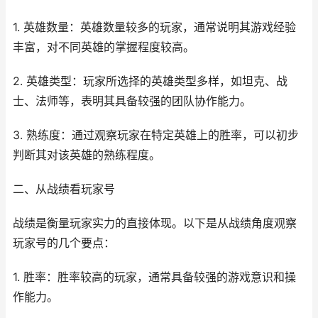
1. 英雄数量：英雄数量较多的玩家，通常说明其游戏经验
丰富，对不同英雄的掌握程度较高。
2. 英雄类型：玩家所选择的英雄类型多样，如坦克、战
士、法师等，表明其具备较强的团队协作能力。
3. 熟练度：通过观察玩家在特定英雄上的胜率，可以初步
判断其对该英雄的熟练程度。
二、从战绩看玩家号
战绩是衡量玩家实力的直接体现。以下是从战绩角度观察
玩家号的几个要点：
1. 胜率：胜率较高的玩家，通常具备较强的游戏意识和操
作能力。