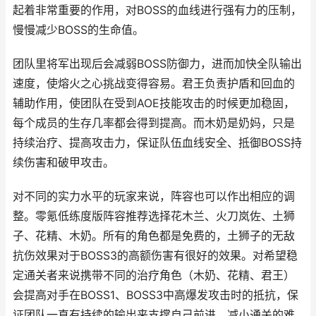
起着非常重要的作用，对BOSS的血线进行强有力的压制，
慢慢减少BOSS的生命值。
团队里将军出现后会减弱BOSS防御力，进而加快全队输出
速度，使熔火之心挑战变得容易。君王负责护盾和回血的
辅助作用，使团队在受到AOE技能攻击的时候更加稳固，
每个成员的生存几率都会得到提高。而木奶是奶妈，只是
持续治疗、提高攻击力，保证队伍血线安全、抵御BOSS持
续伤害和破甲攻击。
对不同的实力水平的玩家来说，阵容也可以作出相应的调
整。零氪低练度版阵容推荐选择花木兰、火刀岚佐、土狮
子、花精、木奶。所有的角色都是免费的，土狮子的无敌
抗伤效果对于BOSS3的高额伤害有很好的效果。对希望稳
定通关者来说携带不同的治疗角色（木奶、花精、君王）
会提高对手在BOSS1、BOSS3中高爆发攻击时的抵抗，保
证团队一直有持续的输出来支撑自己前进，减小通关的难