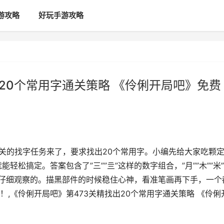
游攻略
好玩手游攻略
20个常用字通关策略 《伶俐开局吧》免费
3关的找字任务来了，要求找出20个常用字。小编先给大家吃颗
轻松搞定。答案包含了”三””亖”这样的数字组合，”月””木””米
这些需要仔细观察的。描黑部件的时候稳住心神，看准笔画再下手，一个
,《伶俐开局吧》第473关精找出20个常用字通关策略 《伶俐