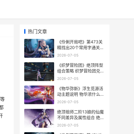
热门文章
《伶俐开局吧》第473关
精找出20个常用字通关策
略 《伶俐开局吧》免费观
2026-07-05
看
《织梦冒险团》绝顶阵型
组合策略 织梦冒险团兑换
码2026
2026-07-05
《物华弥新》浮生觅源活
定
动主题说明 物华浓什么意
”等
思
2026-07-05
都
绝顶祖师二阶13娘的仙魔
开
不同差异及属性组合 绝顶
高手和宗师
2026-07-05