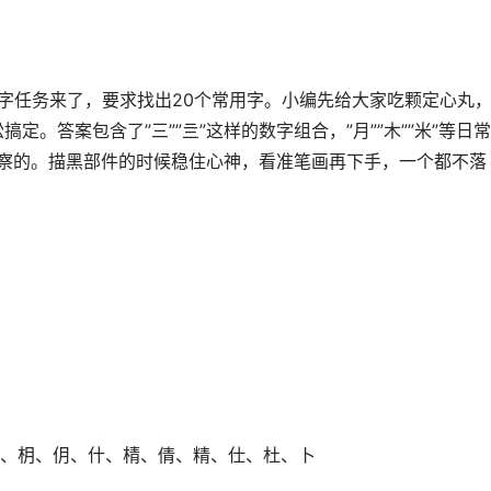
找字任务来了，要求找出20个常用字。小编先给大家吃颗定心丸
定。答案包含了”三””亖”这样的数字组合，”月””木””米”等日
要仔细观察的。描黑部件的时候稳住心神，看准笔画再下手，一个都不落
、枂、仴、什、棈、倩、精、仕、杜、卜