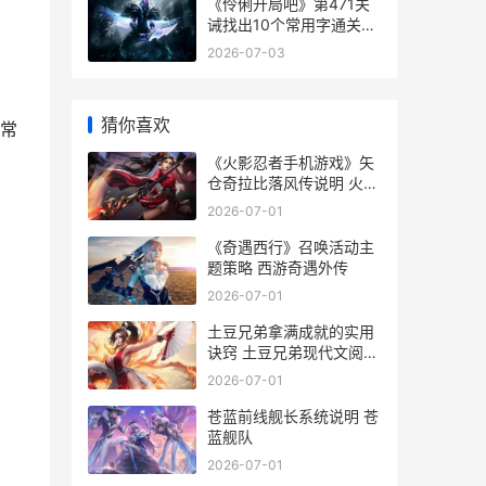
《伶俐开局吧》第471关
诫找出10个常用字通关策
略 《伶俐开局吧》免费观
2026-07-03
看
，
猜你喜欢
常常
《火影忍者手机游戏》矢
仓奇拉比落风传说明 火影
忍者手机版
2026-07-01
《奇遇西行》召唤活动主
题策略 西游奇遇外传
2026-07-01
土豆兄弟拿满成就的实用
诀窍 土豆兄弟现代文阅读
答案
2026-07-01
苍蓝前线舰长系统说明 苍
蓝舰队
2026-07-01