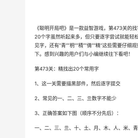
《聪明开局吧》是一款益智游戏，第473关的
20个字虽然听起来多，但只要逐字尝试就能轻松搞
见字，还有”青””枂””棈””倩””精”这些需
下。感到兴趣的用户们与小编继续往下看吧！
第473关：精找出20个常用字
1、这一关需要描黑部件，然后逐字提交
2、常见的一、二、三、亖数字不能少
3、正确答案如下图（顺序不分先后）：
一、二、三、亖、十、土、月、木、人、米、青