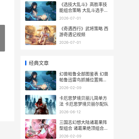
《选技大乱斗》高胜率技
能组合策略 大乱斗选手什
么意思
2026-07-01
《奇遇西行》武将策略 西
游奇遇记视频
2026-07-01
»
经典文章
幻兽帕鲁全部图鉴表 幻兽
帕鲁迅雷鸟抓捕位置揭晓
幻兽帕鲁图鉴
2026-02-09
卡厄思梦境贝丽儿简单方
法 卡厄思梦境贝丽尔配队
2026-06-12
三国志幻想大陆诸葛果阵
型组合 诸葛果绝顶组合策
略 三国志幻想大陆官服
2026-02-09