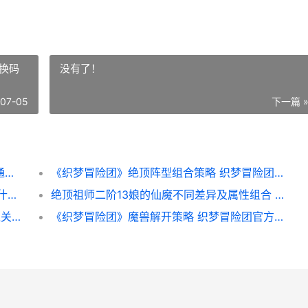
换码
没有了！
-07-05
下一篇 
《伶俐开局吧》第473关精找出20个常用字通关策略 《伶俐开局吧》免费观看
《织梦冒险团》绝顶阵型组合策略 织梦冒险团兑换码2026
《物华弥新》浮生觅源活动主题说明 物华浓什么意思
绝顶祖师二阶13娘的仙魔不同差异及属性组合 绝顶高手和宗师
《伶俐开局吧》第471关诫找出10个常用字通关策略 《伶俐开局吧》免费观看
《织梦冒险团》魔兽解开策略 织梦冒险团官方礼包码2026