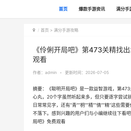
首页
爆款手游资讯
满分手
首页
>
满分手游攻略
《伶俐开局吧》第473关精找出
观看
作者：
admin
•
更新时间：2026-07-05
摘要：《聪明开局吧》是一款益智游戏，第47
心丸，20个字虽然听起来多，但只要逐字尝试就能
日常常见字，还有”青””枂””棈””倩””精”
不落下。感到兴趣的用户们与小编继续往下看吧！
局吧》免费观看