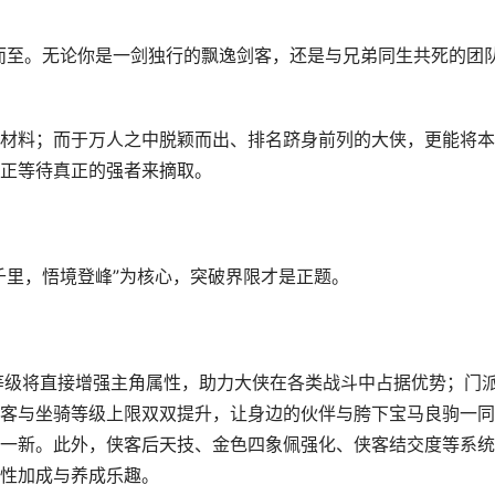
约而至。无论你是一剑独行的飘逸剑客，还是与兄弟同生共死的团
料；而于万人之中脱颖而出、排名跻身前列的大侠，更能将本
正等待真正的强者来摘取。
里，悟境登峰”为核心，突破界限才是正题。
级将直接增强主角属性，助力大侠在各类战斗中占据优势；门
客与坐骑等级上限双双提升，让身边的伙伴与胯下宝马良驹一同
一新。此外，侠客后天技、金色四象佩强化、侠客结交度等系统
性加成与养成乐趣。