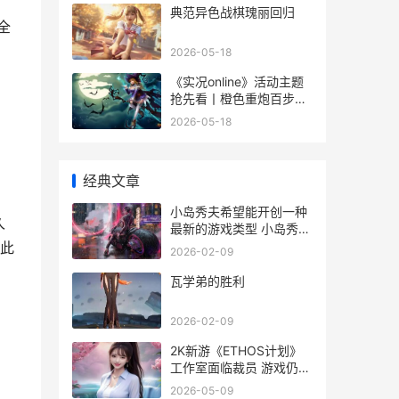
典范异色战棋瑰丽回归
全
2026-05-18
《实况online》活动主题
抢先看丨橙色重炮百步穿
杨，无冕之王虽败犹荣 实
2026-05-18
况足球s.ono
经典文章
小岛秀夫希望能开创一种
久
最新的游戏类型 小岛秀夫
跌下神坛
此
2026-02-09
瓦学弟的胜利
2026-02-09
2K新游《ETHOS计划》
工作室面临裁员 游戏仍在
开发中 2k2-
2026-05-09