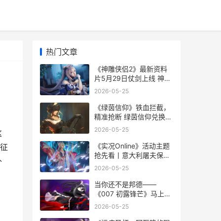
热门文章
《神雕侠侣2》最新资料
片5月29日仗剑上线 神雕
侠侣2手游
2026-05-25
《绿茵信仰》铁血拦截，
精准抢断 绿茵信仰兑换码
是多少
2026-05-25
这
《实况Online》活动主题
征
抢先看丨意大利屠夫保驾
外
护航，梅阿查丰碑永不褪
2026-05-25
色 实况足球手游活动官网
当你还不是邦德——
《007 初露锋芒》马上发
行，尝试沉浸式的特工成
2026-05-25
长历程