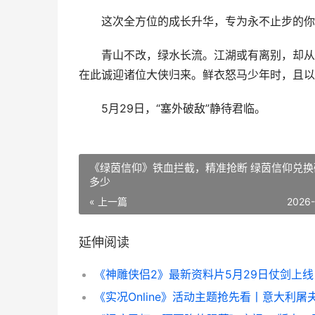
这次全方位的成长升华，专为永不止步的你
青山不改，绿水长流。江湖或有离别，却从未
在此诚迎诸位大侠归来。鲜衣怒马少年时，且以
5月29日，“塞外破敌”静待君临。
《绿茵信仰》铁血拦截，精准抢断 绿茵信仰兑换
多少
« 上一篇
2026
延伸阅读