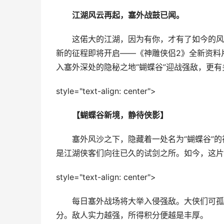
江湖风云再起，塞外战鼓已闻。
这偌大的江湖，因为有你，才有了如今的风月
新的征程即将开启——《神雕侠侣2》全新资料片
入塞外深处的隐秘之地“蝴蝶谷”迎战强敌，更
style="text-align: center">
【蝴蝶谷新境，静待侠影】
塞外风沙之下，隐藏着一处名为“蝴蝶谷”的
是江湖侠客们向往已久的试剑之所。如今，这片
style="text-align: center">
每日塞外战场将大举入侵强敌。大侠们可孤身
分。敌人实力越强，所得积分便越是丰厚。