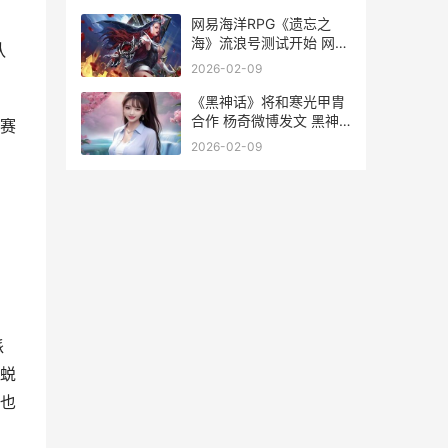
网易海洋RPG《遗忘之
海》流浪号测试开始 网易
队
海洋生存手游
2026-02-09
《黑神话》将和寒光甲胄
合作 杨奇微博发文 黑神
赛
话系列原著
2026-02-09
派
蜕
也