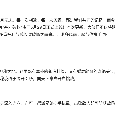
无边。每一次相逢，每一次历练，都是我们共同的记忆。而今
“塞外破敌”将于5月29日正式上线！本次更新，大侠们不仅将
有多重福利与成长突破随之而来。江湖多风雨，愿与你携手同行。
神秘之地。这里既有塞外的苍凉壮阔，又有蝶舞翩跹的奇绝美景
秘境终于揭开面纱，向天下豪杰开启挑战。
深入虎穴，亦可与帮派兄弟携手抗敌，击败敌人即可斩获战场