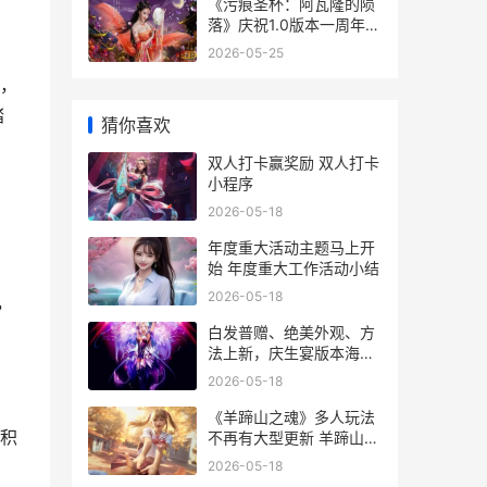
《污痕圣杯：阿瓦隆的陨
落》庆祝1.0版本一周年
公开不收费DLC和大型更
2026-05-25
新 污痕圣杯阿瓦隆的陨落
，
配置
踏
猜你喜欢
双人打卡赢奖励 双人打卡
小程序
2026-05-18
年度重大活动主题马上开
始 年度重大工作活动小结
2026-05-18
，
白发普赠、绝美外观、方
法上新，庆生宴版本海量
精彩内容抢先看 白发讲解
2026-05-18
《羊蹄山之魂》多人玩法
积
不再有大型更新 羊蹄山之
魂地吹温泉神社怎么开门
2026-05-18