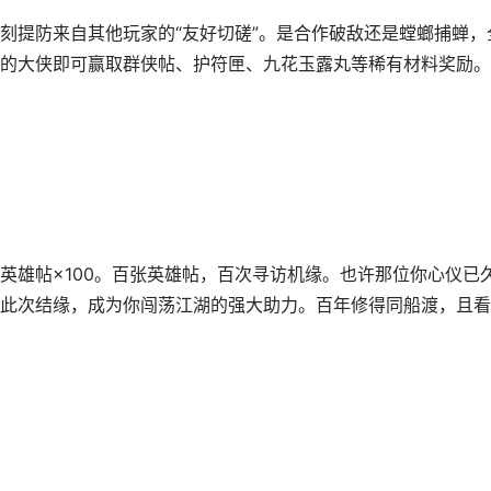
提防来自其他玩家的“友好切磋”。是合作破敌还是螳螂捕蝉，
的大侠即可赢取群侠帖、护符匣、九花玉露丸等稀有材料奖励。
雄帖×100。百张英雄帖，百次寻访机缘。也许那位你心仪已
此次结缘，成为你闯荡江湖的强大助力。百年修得同船渡，且看