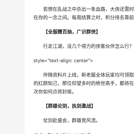
若想在乱战之中杀出一条血路，大侠还需时刻
在你的一念之间。每周结算之时，积分排名靠前
【全服赠百抽，广识群侠】
行走江湖，没几个得力的侠客伙伴怎么行？
style="text-align: center">
伴随资料片上线，新老服全体玩家均可领取英
的红颜知己，那位仰望多时的绝世高手，都将在
次你如何点将封侯。
【群雄论剑，执剑邀战】
仗剑赴盛会，群雄竞风流。