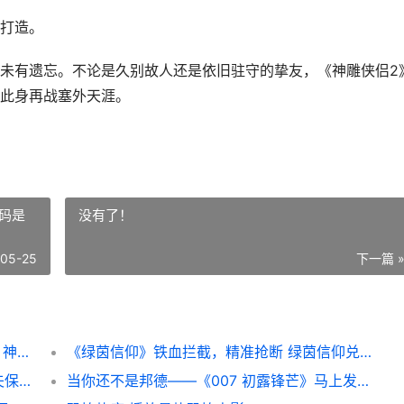
打造。
有遗忘。不论是久别故人还是依旧驻守的挚友，《神雕侠侣2
此身再战塞外天涯。
码是
没有了！
-05-25
下一篇 
《神雕侠侣2》最新资料片5月29日仗剑上线 神雕侠侣2手游
《绿茵信仰》铁血拦截，精准抢断 绿茵信仰兑换码是多少
《实况Online》活动主题抢先看丨意大利屠夫保驾护航，梅阿查丰碑永不褪色 实况足球手游活动官网
当你还不是邦德——《007 初露锋芒》马上发行，尝试沉浸式的特工成长历程