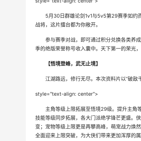
style="text-align: center">
5月30日群雄论剑1v1与5v5第29赛季如
战将，这片擂台都为你敞开。
参与赛季对战，即可通过积分兑换各类养成材
季的绝版荣誉称号收入囊中。天下第一的荣光，
【悟境登峰，武无止境】
江湖路远，修行无尽。本次资料片以“破敌千
style="text-align: center">
主角等级上限拓展至悟境29级。提升主角等
技能等级同步拓展，各大门派绝学锋芒更盛。侠
变；宠物等级上限更是再攀高峰，萌宠战力焕然
全面迎来上限突破，为大侠们带来更加浑厚的属