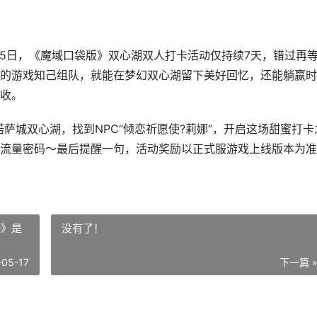
5日，《魔域口袋版》双心湖双人打卡活动仅持续7天，错过再
的游戏知己组队，就能在梦幻双心湖留下美好回忆，还能躺赢时
收。
城双心湖，找到NPC“倾恋祈愿使?莉娜”，开启这场甜蜜打卡
流量密码～最后提醒一句，活动奖励以正式服游戏上线版本为准
9》是
没有了！
-05-17
下一篇 