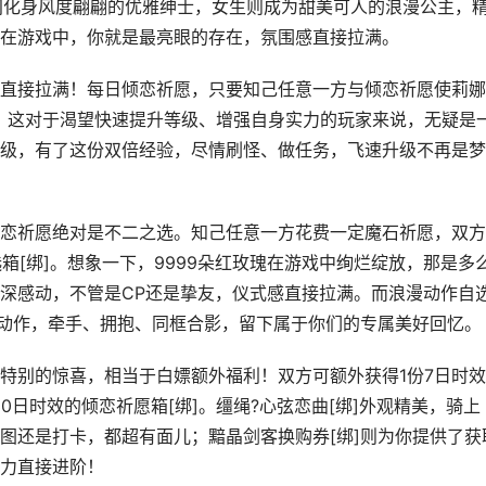
瞬间化身风度翩翩的优雅绅士，女生则成为甜美可人的浪漫公主，
在游戏中，你就是最亮眼的存在，氛围感直接拉满。
接拉满！每日倾恋祈愿，只要知己任意一方与倾恋祈愿使莉娜
。这对于渴望快速提升等级、增强自身实力的玩家来说，无疑是
级，有了这份双倍经验，尽情刷怪、做任务，飞速升级不再是梦
祈愿绝对是不二之选。知己任意一方花费一定魔石祈愿，双方
自选箱[绑]。想象一下，9999朵红玫瑰在游戏中绚烂绽放，那是多
深感动，不管是CP还是挚友，仪式感直接拉满。而浪漫动作自
的动作，牵手、拥抱、同框合影，留下属于你们的专属美好回忆。
别的惊喜，相当于白嫖额外福利！双方可额外获得1份7日时效
30日时效的倾恋祈愿箱[绑]。缰绳?心弦恋曲[绑]外观精美，骑上
图还是打卡，都超有面儿；黯晶剑客换购券[绑]则为你提供了获
力直接进阶！