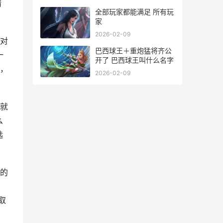
精
全部玩家都能满足 所有玩
家
2026-02-09
对
巴西球王＋重炮猛将齐公
一
开了 巴西球王叫什么名字
，
2026-02-09
就
么
选
的
取