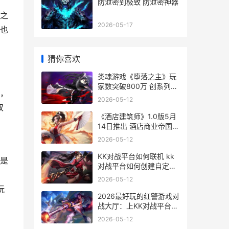
防泄密到极致 防泄密神器
之
2026-05-17
也
猜你喜欢
类魂游戏《堕落之主》玩
家数突破800万 创系列新
，
高 堕落之魂是多少级buff
2026-05-12
双
《酒店建筑师》1.0版5月
14日推出 酒店商业帝国建
设 《酒店建筑师》餐桌怎
2026-05-12
么只能坐一个人
KK对战平台如何联机 kk
是
对战平台如何创建自定义
地图
2026-05-12
玩
2026最好玩的红警游戏对
战大厅：上KK对战平台不
收费天梯竞技 二零二一最
2026-05-12
好玩的游戏