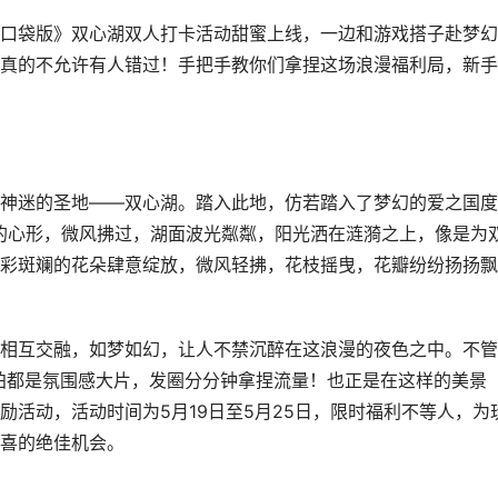
袋版》双心湖双人打卡活动甜蜜上线，一边和游戏搭子赴梦幻
真的不允许有人错过！手把手教你们拿捏这场浪漫福利局，新手
迷的圣地——双心湖。踏入此地，仿若踏入了梦幻的爱之国度
漫的心形，微风拂过，湖面波光粼粼，阳光洒在涟漪之上，像是为
彩斑斓的花朵肆意绽放，微风轻拂，花枝摇曳，花瓣纷纷扬扬飘
互交融，如梦如幻，让人不禁沉醉在这浪漫的夜色之中。不管
拍都是氛围感大片，发圈分分钟拿捏流量！也正是在这样的美景
活动，活动时间为5月19日至5月25日，限时福利不等人，为
喜的绝佳机会。