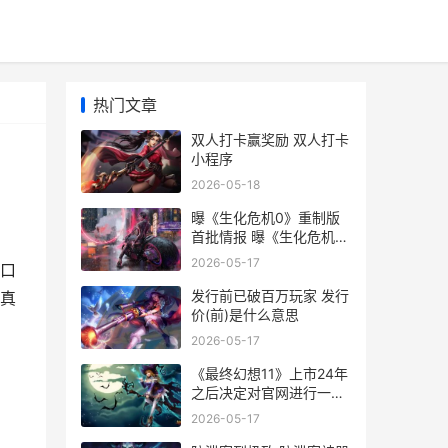
热门文章
双人打卡赢奖励 双人打卡
小程序
2026-05-18
曝《生化危机0》重制版
首批情报 曝《生化危机
9》是系列终章
2026-05-17
口
发行前已破百万玩家 发行
真
价(前)是什么意思
2026-05-17
《最终幻想11》上市24年
之后决定对官网进行一次
改版 最终幻想11剧情详解
2026-05-17