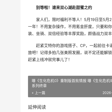
别等啦！速来双心湖赴甜蜜之约
家人们，限时福利不等人！5月19日至5月2
一年！不用复杂操作，不用氪金肝度，只要和你
装、坐骑、双倍经验等丰厚奖励，颜值战力双丰
赶紧艾特你的游戏搭子、CP，一起前往卡诺萨
旅吧！记得多拍几张美照发圈，说不定还能解锁
赶紧上线冲就完事儿了！
曝《生化危机0》重制版首批情报 曝《生化危机
系列终章
« 上一篇
2026
延伸阅读