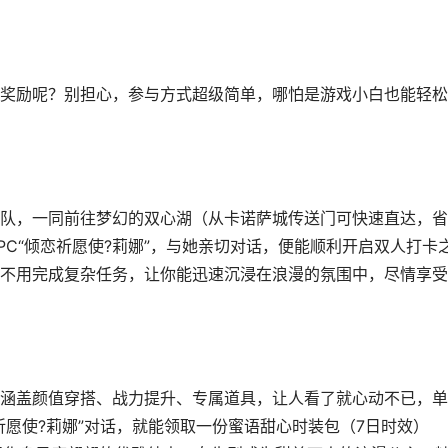
励呢？别担心，参与方式超级简单，哪怕是游戏小白也能轻松
，一同前往梦幻的双心湖（从卡诺萨城传送门可快速直达，省
C“倾恋祈愿使?莉娜”，与她亲切对话，便能顺利开启双人打卡
不用完成复杂任务，让你能迅速沉浸在浪漫的氛围中，尽情享受
盖颜值穿搭、战力提升、专属道具，让人看了就心动不已，单
祈愿使?莉娜”对话，就能领取一份蜜语甜心时装包（7日时效）