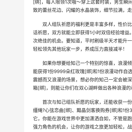
[绑]，每人限领1次哦～穿上这套时装，男生
致的蕾丝花边、闪耀的水晶装饰，细节拉满，走
双人组队祈愿的福利更是丰富多样，性价比直
话祈愿，双方就能立即获得1小时双倍经验增益
次绝佳的机会。要知道，平时刷级半天才能升一
轻松领先其他玩家一步，养成压力直接减半！
如果你想要给知己一个特别的惊喜，浪漫倾恋
能获得1份9999朵红玫瑰[绑]和1份浪漫动作
震撼而又浪漫的场景，想必你的知己一定会被深
箱[绑]，则能让你们在双心湖畔做出各种浪漫
首次与知己组队祈愿的玩家，还能收获一份特
缰绳?心弦恋曲[绑]、黯晶剑客换购券[绑]和1份
它，你能在游戏世界中更加潇洒自如，不管是跑
强力角色的机会，让你的游戏之旅更加轻松，战