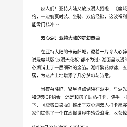
家人们！亚特大陆又放浪漫大招啦！《魔域口
约，一边躺赢时装、坐骑、双倍经验，这波福利
能零门槛冲～
双心湖：亚特大陆的梦幻恋曲
在亚特大陆的卡诺萨城，藏着一片令人心醉神
说是魔域版“浪漫天花板”都不为过~湖面呈浪
心湖铺上了一层细碎的金箔。湖畔繁花似锦，五
落，为这片土地增添了几分梦幻与诗意。
当夜幕降临，繁星点点倒映在湖中，与湖光相
和游戏CP约会，还是和搭子贴贴打卡，随手一
下，《魔域口袋版》推出了双心湖双人打卡赢奖励
家们提供了一个在虚拟世界中感受浪漫、收获惊
style="text-align: center">