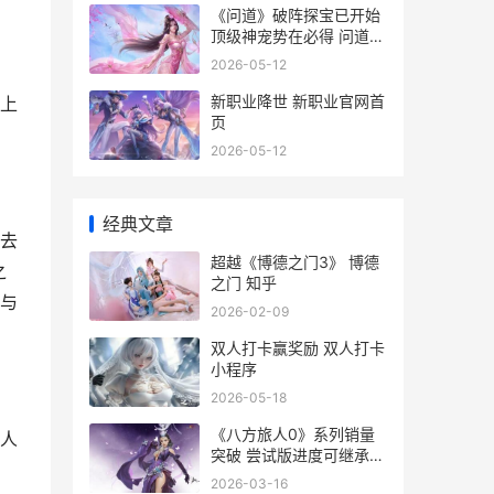
《问道》破阵探宝已开始
顶级神宠势在必得 问道破
案
2026-05-12
新职业降世 新职业官网首
上
页
2026-05-12
经典文章
去
超越《博德之门3》 博德
之
之门 知乎
与
2026-02-09
双人打卡赢奖励 双人打卡
小程序
2026-05-18
《八方旅人0》系列销量
人
突破 尝试版进度可继承
八方旅人0音乐家的乐器
2026-03-16