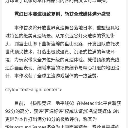
分印证了玩家对本作高品质内容的高度认可与追捧。
霓虹日本赛道极致复刻，斩获全球媒体满分盛誉
本作首次将开放世界竞速舞台落地日本，重塑极具地
域特色的绝美竞速场景。从东京涩谷灯火璀璨的霓虹街
头，到富士山脚下曲折连绵的盘山公路，开发团队依托次
世代顶尖技术，打造出极致逼真、沉浸式拉满的驾驶环
境，为玩家带来全方位升级的竞速体验。凭借顶级的光线
追踪画面表现、细腻丰富的场景细节与精心打磨的地图设
计，本作收获了全球主流游戏媒体的一致盛赞。
style="text-align: center">
目前，《极限竞速：地平线6》在Metacritic平台斩获
92分的高分，获评“普遍好评”权威认证;知名游戏媒体IGN
更是为本作打出满分10分的极致评价，称其为
“PlaygroundGames迄今为止画面最精美、音效最震撼的