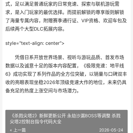
式，足以满足普通玩家的日常竞速、探索与联机游玩需
求，是入门玩家的最优选择。而提前解锁的尊享版则解锁
了海量专属内容，附赠赛季通行证、VIP资格、欢迎车包及
后续两个大型DLC拓展内容。
style="text-align: center">
凭借日系开放世界场景、视听与游玩品质、首发市场
数据以及诚意十足的版本内容配置，《极限竞速：地平线
6》成功实现了系列作品的全方位突破，以销量与口碑双丰
收的亮眼表现坐稳2026年顶级竞速大作的地位，未来仍具
备充足的热度上涨空间与市场潜力。
《杀戮尖塔2》新鲜更新公开 永劫沙漏BOSS等调整 杀戮
尖塔2控制台指令代码大全
« 上一篇
2026-05-24