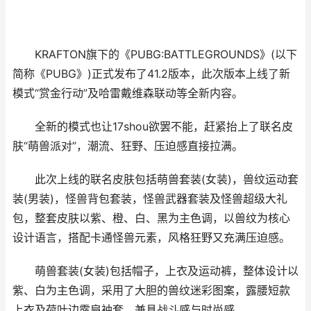
KRAFTON旗下的《PUBG:BATTLEGROUNDS》(以下
简称《PUBG》)正式发布了41.2版本，此次版本上线了新
模式“赏金行动”及哈雷戴维森联动等全新内容。
全新的模式也让17shou欲罢不能，赶紧抬上了联名皮
肤“萌兽派对”，潮流、狂野、压迫感直接拉满。
此次上线的联名皮肤包括萌兽套装(女装)，兽纹运动套
装(男装)，怪兽背包套装，怪兽武器套装及怪兽超级大礼
包，整套皮肤以紫、橙、白、黑为主色调，以兽纹为核心
设计语言，搭配卡通怪兽元素，风格狂野又充满压迫感。
萌兽套装(女装)包括帽子，上衣及运动裤，整体设计以
紫、白为主色调，采用了大胆的兽纹迷彩图案，露腰短款
上衣及荷叶边露肩袖套，兼具战斗感与时尚感。