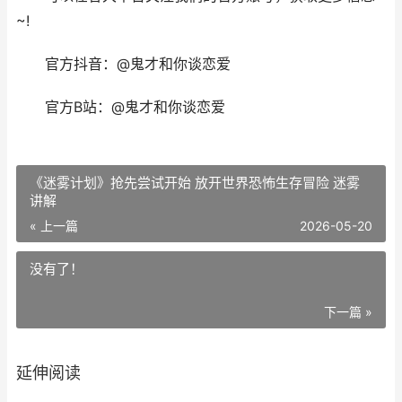
~!
官方抖音：@鬼才和你谈恋爱
官方B站：@鬼才和你谈恋爱
《迷雾计划》抢先尝试开始 放开世界恐怖生存冒险 迷雾
讲解
« 上一篇
2026-05-20
没有了！
下一篇 »
延伸阅读