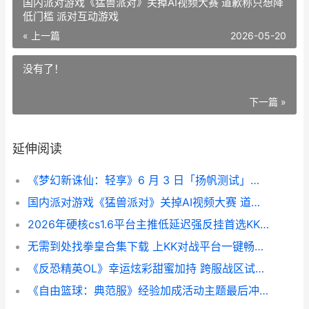
国内派对游戏《猛兽派对》关掉AI视频大赛 道歉称只想降
低门槛 派对互动游戏
« 上一篇
2026-05-20
没有了！
下一篇 »
延伸阅读
《梦幻新诛仙：轻享》6 月 3 日「扬帆测试」马上开始，30 分钟玩转回合修仙 梦幻新诛仙手游官网
国内派对游戏《猛兽派对》关掉AI视频大赛 道歉称只想降低门槛 派对互动游戏
2026年硬核cs1.6平台主推低延迟强反挂首选KK对战平台 cs1.6值得买吗
无需到处找拳皇合集下载 上KK对战平台一键畅玩全系列神作 拳皇从不缺席的角色
《反恐精英OL》幸运炫彩甜蜜加持 跨服战区试运行今天开始 反恐精英ol马年神器
《自由篮球：典范服》经验加成活动主题最后冲刺，人物满级再享好礼 自由篮球 dg