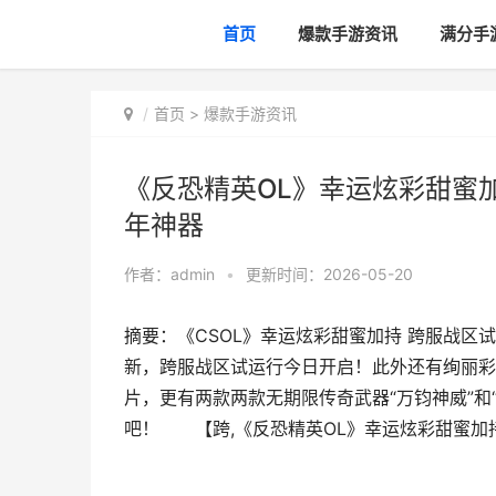
首页
爆款手游资讯
满分手
首页
>
爆款手游资讯
《反恐精英OL》幸运炫彩甜蜜加
年神器
作者：
admin
•
更新时间：2026-05-20
摘要：《CSOL》幸运炫彩甜蜜加持 跨服战区试
新，跨服战区试运行今日开启！此外还有绚丽彩
片，更有两款两款无期限传奇武器“万钧神威”和
吧！ 【跨,《反恐精英OL》幸运炫彩甜蜜加持