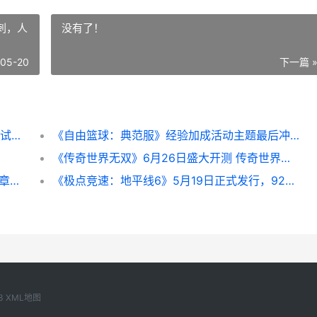
刺，人
没有了！
-05-20
下一篇 
《反恐精英OL》幸运炫彩甜蜜加持 跨服战区试运行今天开始 反恐精英ol马年神器
《自由篮球：典范服》经验加成活动主题最后冲刺，人物满级再享好礼 自由篮球 dg
《传奇世界无双》6月26日盛大开测 传奇世界无双官方下载
任天堂确认参与2026年科隆游戏展《火焰纹章》新作有望首秀 任天堂确认键是哪个
《极点竞速：地平线6》5月19日正式发行，92分神作开始东京竞速盛宴 竞速屏和极点屏哪个好
3
XML地图