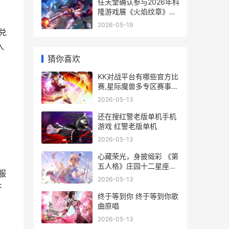
任天堂确认参与2026年科
隆游戏展《火焰纹章》新
作有望首秀 任天堂确认键
2026-05-19
是哪个
兑
入
猜你喜欢
KK对战平台有哪些官方比
赛,星际魔兽多专区赛事体
系和天梯规则详细解答 kk
2026-05-13
对战平台哪一年上线的
还在搜红警老版单机手机
游戏 红警老版单机
2026-05-13
心藏荣光，身披缎彩 《第
五人格》庄园十二星座探
服
秘集
2026-05-13
开
终于等到你 终于等到你歌
曲原唱
2026-05-13