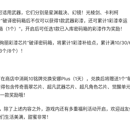
可适用武器，它们分别是星渊裁决、幻镜！光棱剑、卡利柯
芯片”破译密码箱后不仅可以获得1款武器彩漆，还可累计1彩漆幸运
箱（1个）”，开启后可任选1款已入库密码箱的彩漆作为奖励！
丽彩漆芯片”破译密码箱，将累计1彩漆补给点，累计满10/30/
个/8个）！
商店中消耗10铭牌兑换安娜Plus（1天），兑换后将赠送1个“
可获得包含传奇翡翠芯片、超凡武器芯片、超凡角色芯片、觉醒单
一款奖励哦！
开启，除了上述内容之外，游戏内还有多重福利活动开启，欢迎战友
们生活美满，甜蜜非常！