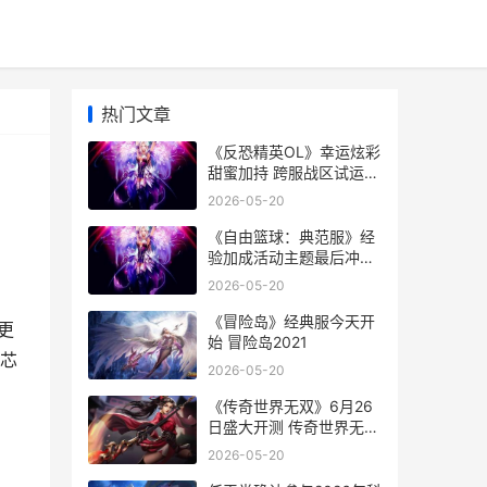
热门文章
《反恐精英OL》幸运炫彩
甜蜜加持 跨服战区试运行
今天开始 反恐精英ol马年
2026-05-20
神器
《自由篮球：典范服》经
验加成活动主题最后冲
刺，人物满级再享好礼 自
2026-05-20
由篮球 dg
《冒险岛》经典服今天开
更
始 冒险岛2021
芯
2026-05-20
《传奇世界无双》6月26
日盛大开测 传奇世界无双
官方下载
2026-05-20