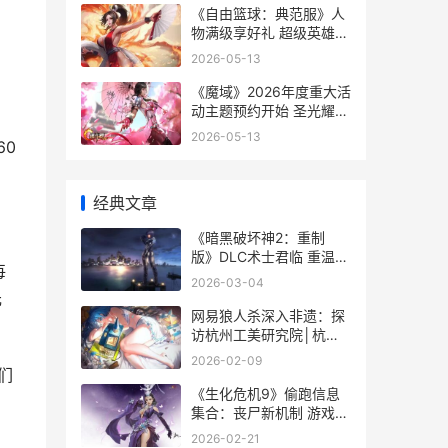
《自由篮球：典范服》人
物满级享好礼 超级英雄重
返球场 自由篮球cg
2026-05-13
《魔域》2026年度重大活
动主题预约开始 圣光耀织
年度时装瑰丽公开了 魔域
2026-05-13
60
全新版本
经典文章
《暗黑破坏神2：重制
版》DLC术士君临 重温典
每
范 暗黑破坏神2手机单机
2026-03-04
版
元
网易狼人杀深入非遗：探
访杭州工美研究院│杭师
杭品制扇技艺的背后
2026-02-09
们
《生化危机9》偷跑信息
集合：丧尸新机制 游戏优
化好 生化危机9ps4会出
2026-02-21