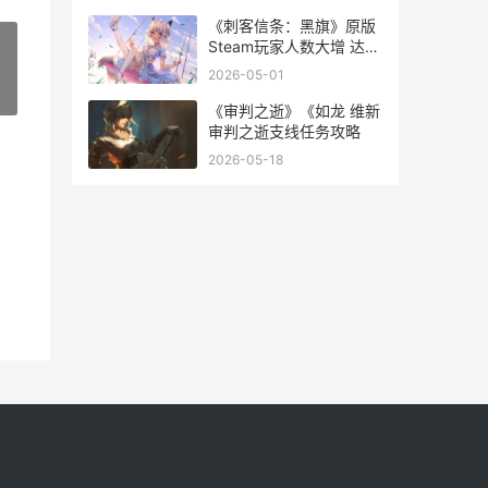
吗
《刺客信条：黑旗》原版
Steam玩家人数大增 达两
年来顶尖 刺客信条黑旗
2026-05-01
»
《审判之逝》《如龙 维新
审判之逝支线任务攻略
2026-05-18