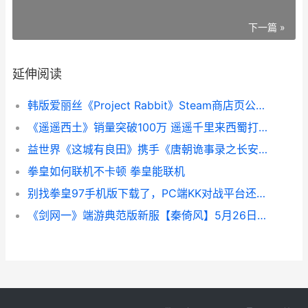
下一篇 »
延伸阅读
韩版爱丽丝《Project Rabbit》Steam商店页公开 主推RTX 3070 alice爱丽丝韩剧
《遥遥西土》销量突破100万 遥遥千里来西蜀打三个数字
益世界《这城有良田》携手《唐朝诡事录之长安》共叙东方传奇
拳皇如何联机不卡顿 拳皇能联机
别找拳皇97手机版下载了，PC端KK对战平台还原真正街机手感 拳皇97手机版下载安装
《剑网一》端游典范版新服【秦倚风】5月26日开始 剑网1游戏攻略