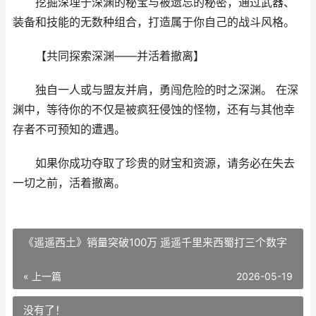
挖掘深埋于深渊的秘宝与被遗忘的秘密，通过武器、
装备和技能的无数种组合，打造属于你自己的战斗风格。
【共同探索深渊——并活着撤离】
独自一人或与盟友并肩，勇闯危险的时之深渊。 在深
渊中，等待你的不仅是被疯狂侵蚀的怪物，还有与其他幸
存者不可预知的遭遇。
如果你成功夺取了珍贵的财宝和资源，请务必在失去
一切之前，活着撤离。
《遥遥西土》销量突破100万 遥遥千里来西蜀打三个数字
« 上一篇
2026-05-19
没有了！