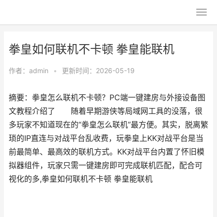
拳皇如何联机不卡顿 拳皇能联机
作者：
admin
•
更新时间：2026-05-19
摘要：拳皇怎么联机不卡顿？PC端一键建房与外接设备图
文教程介绍了 随着早期游侠等局域网工具的没落，很
多玩家不知道现在的“拳皇怎么联机”最方便。其实，脱离繁
琐的IP直连与对战平台乱收费，玩拳皇上KK对战平台是当
前最简单、最高效的联机方式。KK对战平台内置了怀旧模
拟器组件，玩家只需一键建房即可完成联机匹配，配合可
视化的多,拳皇如何联机不卡顿 拳皇能联机