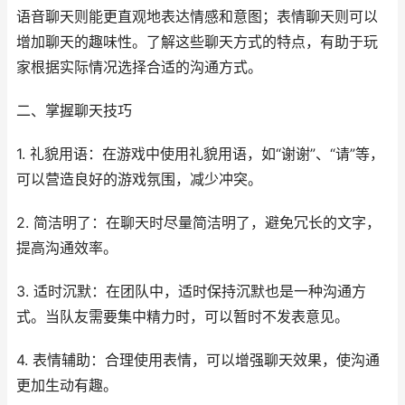
语音聊天则能更直观地表达情感和意图；表情聊天则可以
增加聊天的趣味性。了解这些聊天方式的特点，有助于玩
家根据实际情况选择合适的沟通方式。
二、掌握聊天技巧
1. 礼貌用语：在游戏中使用礼貌用语，如“谢谢”、“请”等，
可以营造良好的游戏氛围，减少冲突。
2. 简洁明了：在聊天时尽量简洁明了，避免冗长的文字，
提高沟通效率。
3. 适时沉默：在团队中，适时保持沉默也是一种沟通方
式。当队友需要集中精力时，可以暂时不发表意见。
4. 表情辅助：合理使用表情，可以增强聊天效果，使沟通
更加生动有趣。