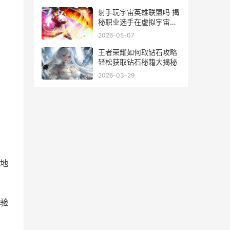
射手玩宇宙英雄联盟吗 揭
秘职业选手在虚拟宇宙中
的电竞冒险之旅
2026-05-07
王者荣耀如何取钻石攻略
轻松获取钻石秘籍大揭秘
2026-03-29
地
验