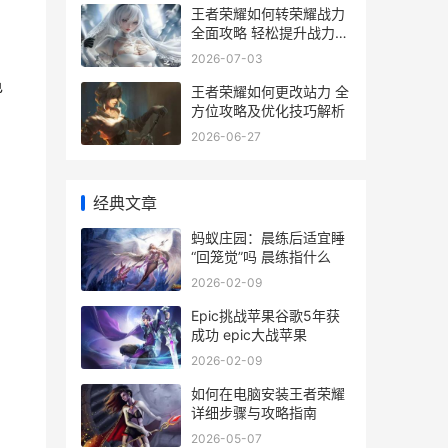
王者荣耀如何转荣耀战力
全面攻略 轻松提升战力值
技巧解析
2026-07-03
色
王者荣耀如何更改站力 全
方位攻略及优化技巧解析
2026-06-27
经典文章
蚂蚁庄园：晨练后适宜睡
“回笼觉”吗 晨练指什么
2026-02-09
Epic挑战苹果谷歌5年获
成功 epic大战苹果
2026-02-09
如何在电脑安装王者荣耀
详细步骤与攻略指南
2026-05-07