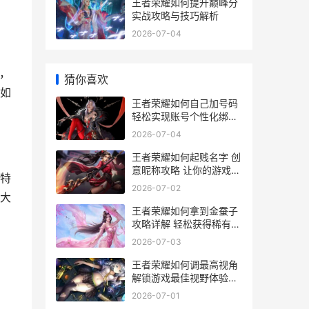
王者荣耀如何提升巅峰分
实战攻略与技巧解析
2026-07-04
，
猜你喜欢
如
王者荣耀如何自己加号码
轻松实现账号个性化绑定
攻略
2026-07-04
王者荣耀如何起贱名字 创
意昵称攻略 让你的游戏角
特
色独树一帜
2026-07-02
大
王者荣耀如何拿到金蚕子
攻略详解 轻松获得稀有道
具
2026-07-03
王者荣耀如何调最高视角
解锁游戏最佳视野体验指
南
2026-07-01