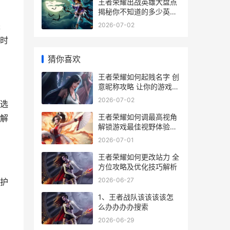
王者荣耀出战英雄大盘点
揭秘你不知道的多少英雄
参与战斗
是
2026-07-02
时
猜你喜欢
王者荣耀如何起贱名字 创
意昵称攻略 让你的游戏角
色独树一帜
2026-07-02
选
王者荣耀如何调最高视角
解
解锁游戏最佳视野体验指
南
2026-07-01
王者荣耀如何更改站力 全
方位攻略及优化技巧解析
2026-06-27
护
1、王者战队该该该该怎
么办办办办搜索
2026-06-29