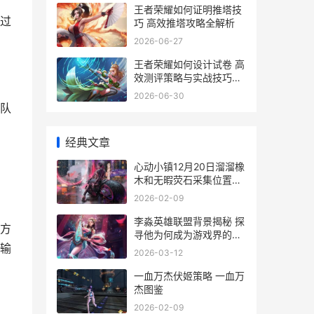
王者荣耀如何证明推塔技
过
巧 高效推塔攻略全解析
2026-06-27
王者荣耀如何设计试卷 高
效测评策略与实战技巧解
析
2026-06-30
队
经典文章
心动小镇12月20日溜溜橡
木和无暇荧石采集位置策
略 心动小镇12月27日兑
2026-02-09
换码
李淼英雄联盟背景揭秘 探
方
寻他为何成为游戏界的璀
输
璨明星
2026-03-12
一血万杰伏姬策略 一血万
杰图鉴
2026-02-09