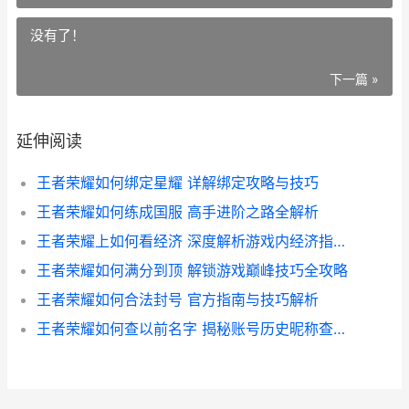
没有了！
下一篇 »
延伸阅读
王者荣耀如何绑定星耀 详解绑定攻略与技巧
王者荣耀如何练成国服 高手进阶之路全解析
王者荣耀上如何看经济 深度解析游戏内经济指标与策略
王者荣耀如何满分到顶 解锁游戏巅峰技巧全攻略
王者荣耀如何合法封号 官方指南与技巧解析
王者荣耀如何查以前名字 揭秘账号历史昵称查询攻略