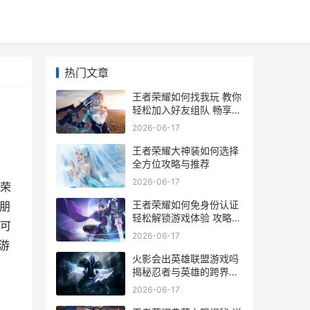
热门文章
王者荣耀如何找我玩 教你
轻松加入好友组队 畅享游
戏乐趣攻略
2026-06-17
王者荣耀大神装如何选择
全方位攻略与推荐
2026-06-17
荣
王者荣耀如何免身份认证
朋
轻松解锁游戏体验 攻略全
可
解析
2026-06-17
游
火影会出英雄联盟游戏吗
揭秘忍者与英雄的跨界合
作可能性
2026-06-17