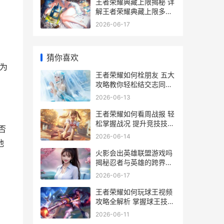
王者荣耀典藏上限揭秘 详
解王者荣耀典藏上限多少
收藏价值几何
2026-06-17
猜你喜欢
为
王者荣耀如何栓朋友 五大
攻略教你轻松结交志同道
合的好友
2026-06-13
王者荣耀如何看周战报 轻
松掌握战况 提升竞技技巧
否
指南
2026-06-14
他
火影会出英雄联盟游戏吗
揭秘忍者与英雄的跨界合
作可能性
2026-06-17
王者荣耀如何玩球王视频
攻略全解析 掌握球王技巧
轻松上分
2026-06-11