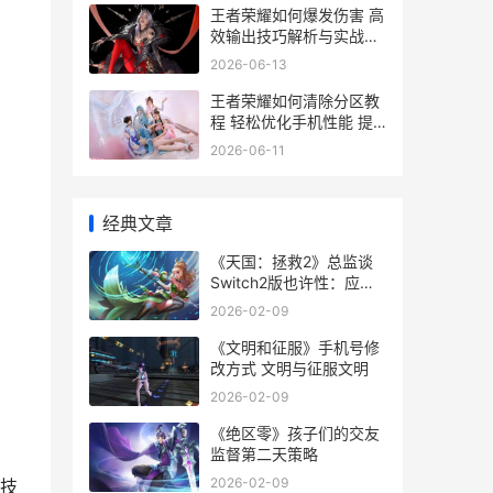
王者荣耀如何爆发伤害 高
效输出技巧解析与实战攻
略
2026-06-13
王者荣耀如何清除分区教
程 轻松优化手机性能 提
升游戏体验指南
2026-06-11
经典文章
《天国：拯救2》总监谈
Switch2版也许性：应该
会很好 天国拯救2攻略
2026-02-09
《文明和征服》手机号修
改方式 文明与征服文明
2026-02-09
《绝区零》孩子们的交友
监督第二天策略
2026-02-09
技