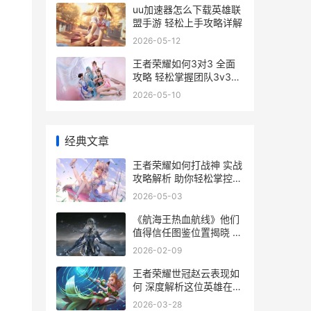
uu加速器怎么下载英雄联
盟手游 轻松上手攻略详解
2026-05-12
王者荣耀如何3对3 全面
攻略 轻松掌握团队3v3战
斗技巧
2026-05-10
经典文章
王者荣耀如何打战神 实战
攻略解析 助你轻松掌控战
场
2026-05-03
《航海王热血航线》他们
值得信任图鉴位置揭晓 航
海王热血航线破解版无限
2026-02-09
召唤券
王者荣耀世冠赵云表现如
何 深度解析这位英雄在赛
场上的实力与策略
2026-03-28