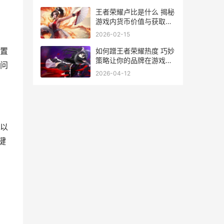
王者荣耀卢比是什么 揭秘
游戏内货币价值与获取途
径
2026-02-15
置
如何蹭王者荣耀热度 巧妙
策略让你的品牌在游戏热
问
潮中脱颖而出
2026-04-12
以
键