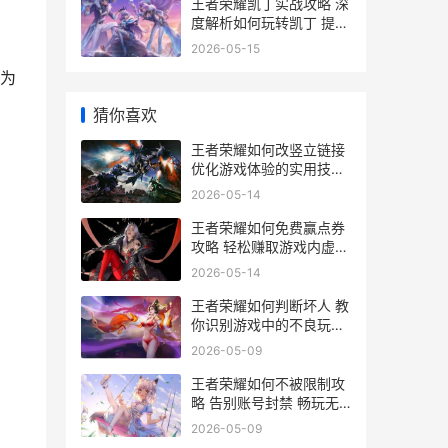
王者荣耀凯丁实战攻略 深
度解析如何玩转凯丁 提升
胜率技巧大揭秘
2026-05-15
为
猜你喜欢
王者荣耀如何改竖立链接
优化游戏体验的实用技巧
解析
2026-05-14
王者荣耀如何免费赢点券
攻略 轻松赚取游戏内虚拟
货币秘籍
2026-05-14
王者荣耀如何判断坏人 教
你识别游戏中的不良玩家
攻略
2026-05-09
王者荣耀如何不被限制攻
略 告别账号封禁 畅玩无
忧
2026-05-09