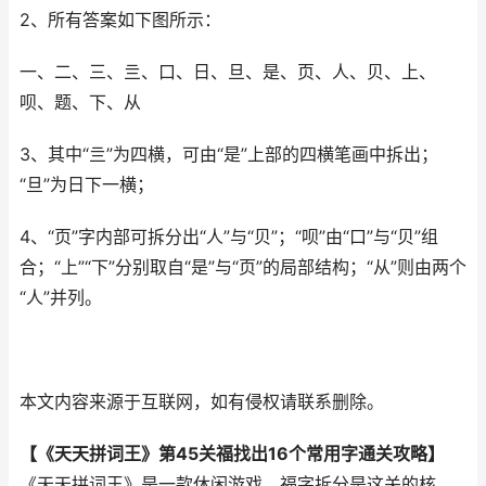
2、所有答案如下图所示：
一、二、三、亖、口、日、旦、是、页、人、贝、上、
呗、题、下、从
3、其中“亖”为四横，可由“是”上部的四横笔画中拆出；
“旦”为日下一横；
4、“页”字内部可拆分出“人”与“贝”；“呗”由“口”与“贝”组
合；“上”“下”分别取自“是”与“页”的局部结构；“从”则由两个
“人”并列。
本文内容来源于互联网，如有侵权请联系删除。
【《天天拼词王》第45关福找出16个常用字通关攻略】
《天天拼词王》是一款休闲游戏，福字拆分是这关的核