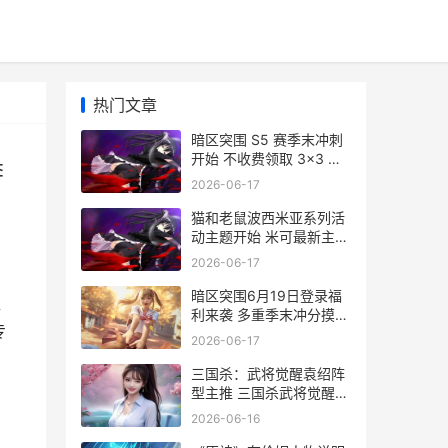
热门文章
暗区突围 S5 赛季末冲刺
开始 不收费领取 3×3 钛
季
金安全箱 暗区突围s5赛季
2026-06-17
什么时候结束
猫和老鼠波西米亚系列活
动主题开始 米可最新主题
皮肤上线 猫和老鼠波波
2026-06-17
暗区突围6月19日登录福
位
利来袭 多重季末冲分摸金
专
活动主题上线 暗区突围正
2026-06-17
式
三国杀：武将觉醒袁绍阵
型主推 三国杀武将觉醒袁
绍
2026-06-16