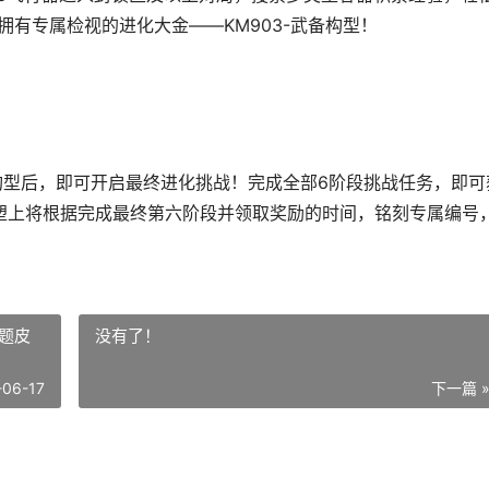
并拥有专属检视的进化大金——KM903-武备构型！
武备构型后，即可开启最终进化挑战！完成全部6阶段挑战任务，即可
塑上将根据完成最终第六阶段并领取奖励的时间，铭刻专属编号
题皮
没有了！
-06-17
下一篇 