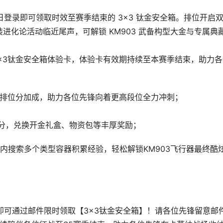
6 日登录即可领取时效至赛季结束的 3×3 钛金安全箱。排位开启
装进化论活动临近尾声，可解锁 KM903 武备构型大金与专属典
3×3钛金安全箱体验卡，体验卡有效期持续至本赛季结束，助力各
双倍排位分加成，助力各位先锋向着更高段位全力冲刺；
积分，兑换开金礼盒、物资包等丰厚奖励；
内搜索多个类型容器积累经验，轻松解锁KM903飞行器最终酷
游戏即可通过邮件限时领取【3×3钛金安全箱】！请各位先锋留意邮