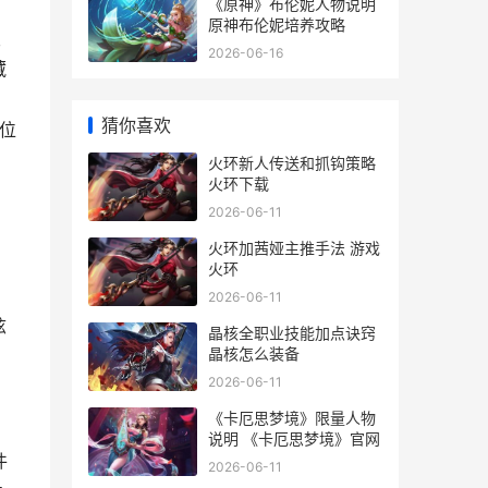
《原神》布伦妮人物说明
原神布伦妮培养攻略
双
2026-06-16
藏
猜你喜欢
位
火环新人传送和抓钩策略
火环下载
2026-06-11
火环加茜娅主推手法 游戏
火环
2026-06-11
炫
晶核全职业技能加点诀窍
晶核怎么装备
2026-06-11
《卡厄思梦境》限量人物
说明 《卡厄思梦境》官网
件
2026-06-11