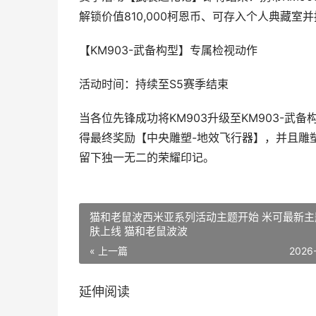
解锁价值810,000柯恩币、可存入个人典藏室
【KM903-武备构型】专属检视动作
活动时间：持续至S5赛季结束
当各位先锋成功将KM903升级至KM903-
得最终奖励【中央雕塑-地效飞行器】，并且雕
留下独一无二的荣耀印记。
猫和老鼠波西米亚系列活动主题开始 米可最新主
肤上线 猫和老鼠波波
« 上一篇
2026
延伸阅读