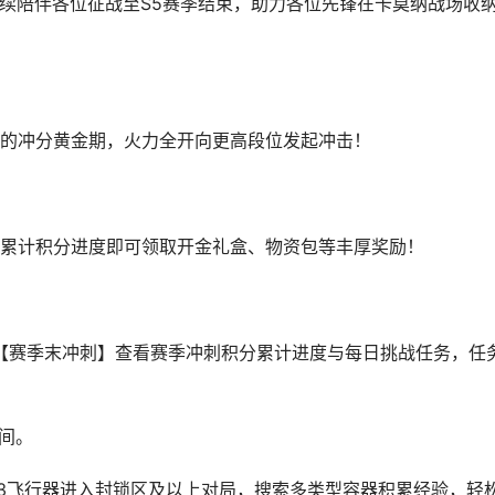
持续陪伴各位征战至S5赛季结束，助力各位先锋在卡莫纳战场收
的冲分黄金期，火力全开向更高段位发起冲击！
累计积分进度即可领取开金礼盒、物资包等丰厚奖励！
-【赛季末冲刺】查看赛季冲刺积分累计进度与每日挑战任务，任
间。
03飞行器进入封锁区及以上对局，搜索多类型容器积累经验，轻