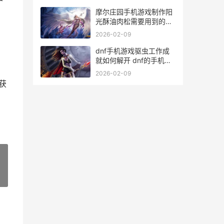
摩尔庄园手机游戏制作阳
光酥油肉松需要用到的材
料有哪些 摩尔庄园手机游
2026-02-09
戏
dnf手机游戏驱虫工作成
就如何解开 dnf的手机游
戏
2026-02-09
获
，
»