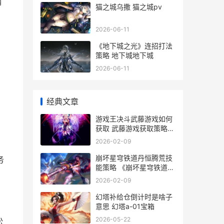
纳
猫之城乌撒 猫之城pv
2026-06-11
《地下城之光》连招打法
策略 地下城地下城
2026-06-11
经典文章
游戏王决斗武藤游戏如何
获取 武藤游戏获取策略
武藤游戏决斗王卡组
2026-02-09
崩坏星穹铁道丹恒腾荒技
务
能策略 《崩坏星穹铁道》
官网
2026-02-09
幻塔补给仓倒计时是啥子
意思 幻塔a-01宝箱
2026-05-22
松