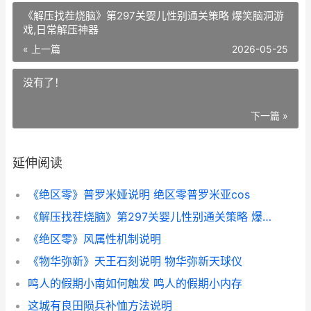
《解压找茬烧脑》第297关婴儿性别通关策略 爆笑脑洞游
戏,日常解压神器
« 上一篇
2026-05-25
没有了！
下一篇 »
延伸阅读
《绝区零》普罗米娅说明 绝区零普罗米亚cos
《解压找茬烧脑》第297关婴儿性别通关策略 爆笑脑洞游戏,日常解压神器
《绝区零》风属性机制说明
《物华弥新》天王石刻说明 物华弥新天球仪
鸣人的假期小南如何触发 鸣人的假期小内存
这城有良田陨兵补恤方法说明