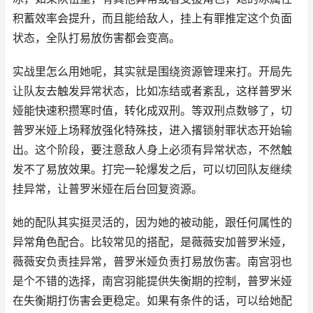
积蓄效率会提升，而且能给敌人，挂上有罪推定这个负面
状态，全队打易放伤害都会变高。
实战里怎么用她呢，其实就是围绕资源管理来打。开局先
让队友去触发异常状态，比如冻结或者紊乱，这样普罗米
娅能快速积攒寒时值，转化成双刑。等双刑点数够了，切
普罗米娅上场释放强化特殊技，进入撂锁射罪状态开始输
出。这个阶段，要注意敌人身上必须有异常状态，不然触
发不了易放效果。打完一轮爆发之后，可以切回队友继续
挂异常，让普罗米娅在后台回复资源。
她的配队其实挺灵活的，因为她的被动能，跟任何属性的
异常角色配合。比较常见的搭配，是薇薇安加普罗米娅，
薇薇安负责挂异常，普罗米娅负责打易放伤害。南宫羽也
是个不错的选择，南宫羽能提供失衡期的控制，普罗米娅
在失衡期打伤害会更稳定。如果有条件的话，可以给她配