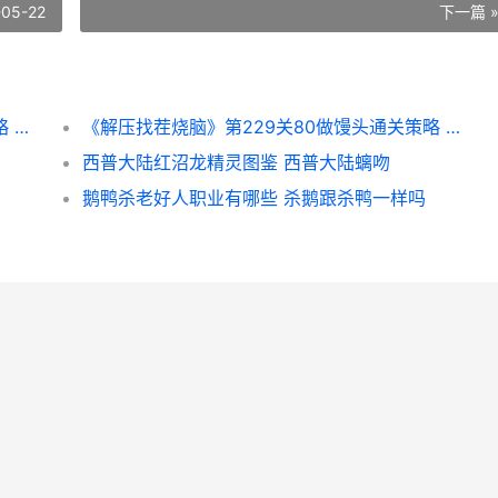
-05-22
下一篇 
《解压找茬烧脑》第239关80拧床单通关策略 搜索解压小游戏
《解压找茬烧脑》第229关80做馒头通关策略 解压烧脑益智大赛第7关答案
西普大陆红沼龙精灵图鉴 西普大陆螭吻
鹅鸭杀老好人职业有哪些 杀鹅跟杀鸭一样吗