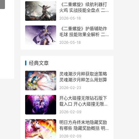
»
《二重螺旋》续航利器打
火鸡 实战技能全盘点 二
重螺旋原文
2026-05-18
《二重螺旋》护盾辅助炸
毛球 技能效果全解析 二
重螺旋原文txt
2026-05-18
经典文章
灵魂潮汐月粹获取途策略
灵魂潮汐月粹怎么用划算
2026-02-23
开心大碰撞无限钻石版下
载入口 开心大碰撞无限金
币
2026-02-09
明日方舟终末地隐藏奖励
有哪些 隐藏奖励概括 明
日方舟终末地公测时间
2026-02-09