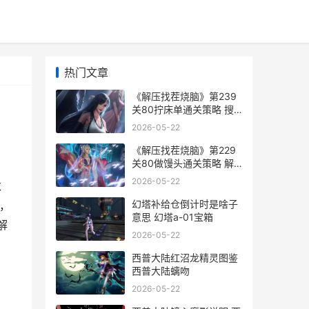
热门文章
《解压找茬烧脑》第239
关80拧床单通关策略 搜
索解压小游戏
2026-05-22
《解压找茬烧脑》第229
关80做馒头通关策略 解
压烧脑益智大赛第7关答
2026-05-22
求
案
幻塔补给仓倒计时是啥子
，
意思 幻塔a-01宝箱
解
2026-05-22
西普大陆红沼龙精灵图鉴
西普大陆螭吻
2026-05-22