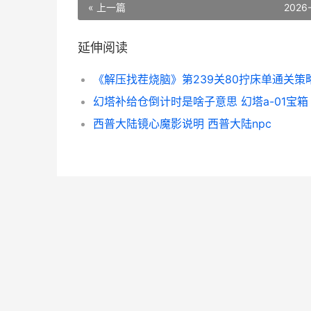
« 上一篇
2026
延伸阅读
幻塔补给仓倒计时是啥子意思 幻塔a-01宝箱
西普大陆镜心魔影说明 西普大陆npc