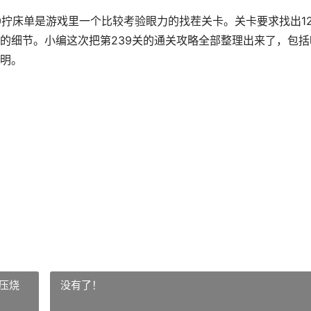
0拧床单是游戏里一个比较考验眼力的找茬关卡。关卡要求找出1
的细节。小编这次把第239关的通关攻略全部整理出来了，包括
明。
解压烧
没有了！