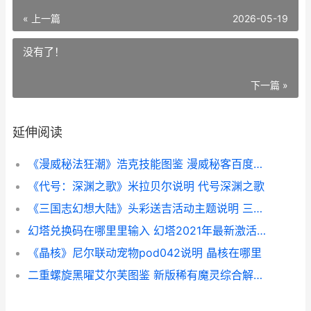
« 上一篇
2026-05-19
没有了！
下一篇 »
延伸阅读
《漫威秘法狂潮》浩克技能图鉴 漫威秘客百度百科
《代号：深渊之歌》米拉贝尔说明 代号深渊之歌
《三国志幻想大陆》头彩送吉活动主题说明 三国志幻想大陆航海大冒险攻略
幻塔兑换码在哪里里输入 幻塔2021年最新激活码领取
《晶核》尼尔联动宠物pod042说明 晶核在哪里
二重螺旋黑曜艾尔芙图鉴 新版稀有魔灵综合解析 二重螺旋结局是什么