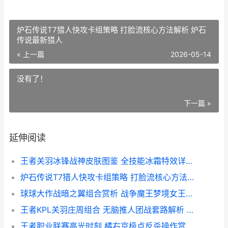
炉石传说T7猎人快攻卡组策略 打脸流核心方法解析 炉石
传说最新猎人
« 上一篇
2026-05-14
没有了！
下一篇 »
延伸阅读
王者关羽冰锋战神皮肤图鉴 全技能冰霜特效详细解答 王者荣耀关羽冰峰
炉石传说T7猎人快攻卡组策略 打脸流核心方法解析 炉石传说最新猎人
球球大作战暗之翼组合赏析 战争魔王梦境女王造型图鉴 球球大作战里
王者KPL关羽庄周组合 无脑推人团战套路解析 关羽对线庄周
王者职业联赛高光时刻 橘右京极点反杀操作赏析 王者荣耀职业联赛赛制规则