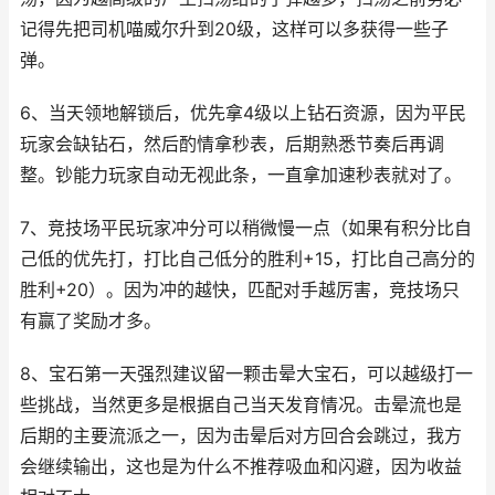
记得先把司机喵威尔升到20级，这样可以多获得一些子
弹。
6、当天领地解锁后，优先拿4级以上钻石资源，因为平民
玩家会缺钻石，然后酌情拿秒表，后期熟悉节奏后再调
整。钞能力玩家自动无视此条，一直拿加速秒表就对了。
7、竞技场平民玩家冲分可以稍微慢一点（如果有积分比自
己低的优先打，打比自己低分的胜利+15，打比自己高分的
胜利+20）。因为冲的越快，匹配对手越厉害，竞技场只
有赢了奖励才多。
8、宝石第一天强烈建议留一颗击晕大宝石，可以越级打一
些挑战，当然更多是根据自己当天发育情况。击晕流也是
后期的主要流派之一，因为击晕后对方回合会跳过，我方
会继续输出，这也是为什么不推荐吸血和闪避，因为收益