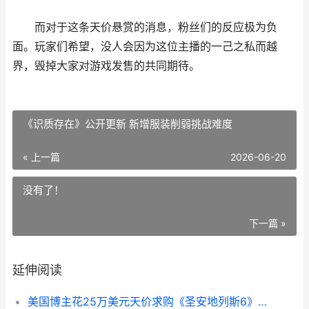
而对于这条天价悬赏的消息，粉丝们的反应极为负
面。玩家们希望，没人会因为这位主播的一己之私而越
界，毁掉大家对游戏发售的共同期待。
《识质存在》公开更新 新增服装削弱挑战难度
« 上一篇
2026-06-20
没有了！
下一篇 »
延伸阅读
美国博主花25万美元天价求购《圣安地列斯6》早期版本 遭粉丝抵制 美国 博主