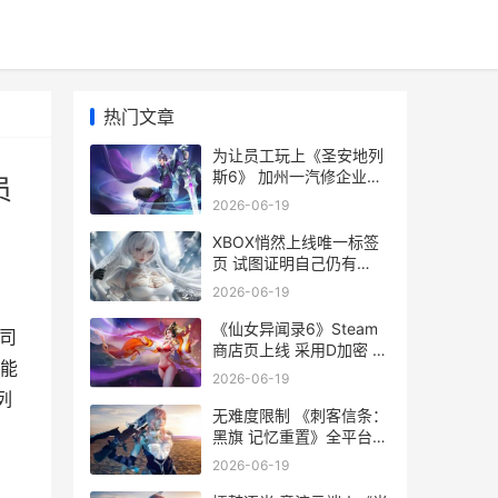
热门文章
为让员工玩上《圣安地列
斯6》 加州一汽修企业公
员
布发行当日停业一天 让员
2026-06-19
工动起来
XBOX悄然上线唯一标签
页 试图证明自己仍有
xbox llve
2026-06-19
《仙女异闻录6》Steam
司
商店页上线 采用D加密 女
都能
生异闻录pc
2026-06-19
列
无难度限制 《刺客信条：
黑旗 记忆重置》全平台成
就列表揭晓 没有难度的游
2026-06-19
戏