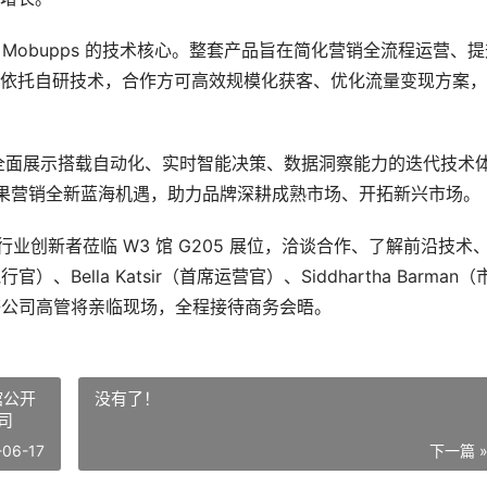
台是 Mobupps 的技术核心。整套产品旨在简化营销全流程运营、
依托自研技术，合作方可高效规模化获客、优化流量变现方案，
 团队将全面展示搭载自动化、实时智能决策、数据洞察能力的迭代技术
效果营销全新蓝海机遇，助力品牌深耕成熟市场、开拓新兴市场。
业创新者莅临 W3 馆 G205 展位，洽谈合作、了解前沿技术
）、Bella Katsir（首席运营官）、Siddhartha Barman（
）等公司高管将亲临现场，全程接待商务会晤。
谈馆公开
没有了！
司
-06-17
下一篇 