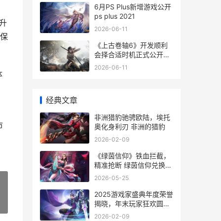
6月PS Plus新增游戏公开
ps plus 2021
提升
2026-06-11
保
《上古卷轴6》开发顺利
会择合适时机正式公开了
上古卷轴6为什么迟迟不
2026-06-11
出
体
经典文章
、
非洲猎豹驰骋欧陆，埃托
市
奥化身利刃 非洲的猎豹
2026-02-09
《绿茵信仰》铁血拦截，
精准抢断 绿茵信仰兑换码
是多少
2026-05-25
2025游戏家盛典年度荣誉
揭晓，年末玩家狂欢圆满
»
收官 游戏家盛典直播
2026-02-09