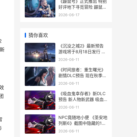
《鼹鼠号》正式推出 特别
好评地下寻觅冒险 鼹鼠鼹
鼠
2026-06-17
猜你喜欢
2
《沉没之城2》最新预告
新
游戏将于8月18日发行 沉
没之城第二章
2026-06-11
《时间旅者：重生曙光》
剧情DLC预告 现在秋季发
行 《时间旅行者》
2026-06-11
效
《吸血鬼幸存者》新DLC
团
预告 新人物新武器 吸血
鬼幸存者超武合成表最新
2026-06-11
NPC竟随地小便 《圣安地
智
列斯6》截图中隐藏的15
与
个小细节 随便npc2
2026-06-11