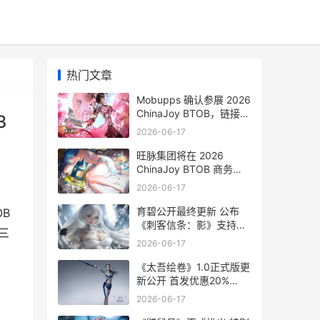
热门文章
Mobupps 确认参展 2026
ChinaJoy BTOB，链接全
3
球优质流量，就在 W3
2026-06-17
旺脉集团将在 2026
ChinaJoy BTOB 商务洽
谈馆公开了，共启全链路
2026-06-17
AI营销 重庆旺脉机电设备
有限公司
育碧公开最终更新 公布
OB
《刺客信条：影》支持结
三
束 育碧公开最终更新时间
2026-06-17
《太吾绘卷》1.0正式版更
新公开 首发优惠20%
《太吾绘卷》有安卓版吗
2026-06-17