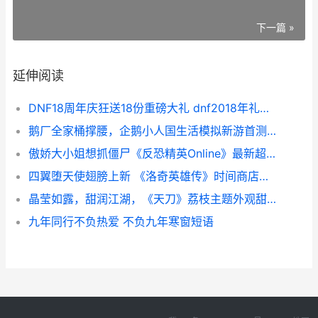
下一篇 »
延伸阅读
DNF18周年庆狂送18份重磅大礼 dnf2018年礼包时装
鹅厂全家桶撑腰，企鹅小人国生活模拟新游首测引爆游戏圈
傲娇大小姐想抓僵尸《反恐精英Online》最新超凡人物上线 傲娇大小姐女主
四翼堕天使翅膀上新 《洛奇英雄传》时间商店今天开始 四翼天使叫什么
晶莹如露，甜润江湖，《天刀》荔枝主题外观甜蜜上线 晶莹如玉的下一句
九年同行不负热爱 不负九年寒窗短语