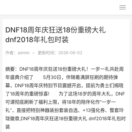
DNF18周年庆狂送18份重磅大礼
dnf2018年礼包时装
作者：
admin
•
更新时间：2026-06-02
摘要：DNF18周年庆狂送18份重磅大礼！一岁一礼共赴周
年盛典介绍了 5月30日，伴随着满屏狂刷的期待弹
幕，DNF18周年庆特别节目震撼开启，提前为勇士们揭晓
了18周年的重磅惊喜! 为了这场18岁的周年大礼，DNF
可谓彻底刷新了福利上限，将18年的陪伴化作“一岁一
礼”，直接把特别神器装扮套装自选、+13强化券、整套玲
珑徽章,DNF18周年庆狂送18份重磅大礼 dnf2018年礼包时
装