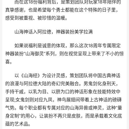
而在这18份福利背后，是策划团队对玩家18年陪伴的
真挚感谢，也是希望每个勇士都能在这个特殊的日子里，
感受到被重视、被珍惜的温暖。
山海神话入阿拉德，神器装扮美学拉满
如果说福利是诚意的体现，那么这次18周年专属限定
神器装扮“山海御灵”系列，则在视觉呈现上带来了不小的惊
喜。
以《山海经》为设计灵感，策划团队将中国古典神话
的浪漫与阿拉德大陆的奇幻完美融合。男鬼剑化身刑天，
手持干戚，以乳为目、以脐为口的神话形象在技能特效中
呈现;女鬼剑则对应九凤，神鸟展翅间带着上古神话的磅礴
气势。每个职业都有专属对应的山海异兽或神灵，这种“量
身定制”的用心，让装扮不再只是皮肤，而是承载着文化底
蕴的艺术品。