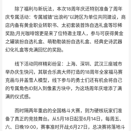
除了福利与新玩法，本次18周年庆还特别准备了周年
庆专属活动：专属城镇“出浪屿”以跨区为单位共同建设，商
店内备有黄金职业转职书、太初套装首饰自选礼盒等珍稀
奖励;月光咖啡馆更是来了位特邀主理人，参与可获得黄金
之罐装扮自选礼盒、萌勒勒装扮自选礼盒、经典史诗武器
幻化礼盒等充满回忆的奖励。
线下活动同样精彩纷呈：上海、深圳、武汉三座城市
举办庆生快闪，其联合乐高大师打造的18周年全家福马赛
克画与井盖雪人模型，线下参与的勇士们还有机会将自己
的专属角色ID刻入到像素方块中，为这场周年庆增添了满
满的仪式感。
而时隔两年重启的全国格斗大赛，则为硬核玩家们准
备了真正的竞技舞台。从5月18日起至6月14日，每周五、
六、日晚19:00，赛事准时开战;6月27日，总决赛将落地斗