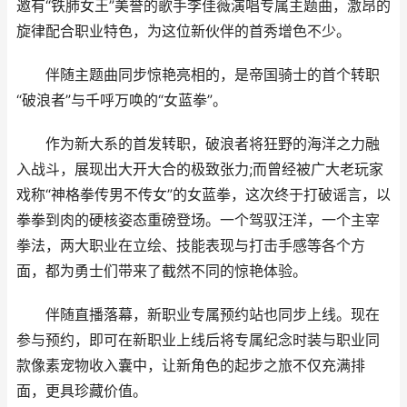
邀有“铁肺女王”美誉的歌手李佳薇演唱专属主题曲，激昂的
旋律配合职业特色，为这位新伙伴的首秀增色不少。
伴随主题曲同步惊艳亮相的，是帝国骑士的首个转职
“破浪者”与千呼万唤的“女蓝拳”。
作为新大系的首发转职，破浪者将狂野的海洋之力融
入战斗，展现出大开大合的极致张力;而曾经被广大老玩家
戏称“神格拳传男不传女”的女蓝拳，这次终于打破谣言，以
拳拳到肉的硬核姿态重磅登场。一个驾驭汪洋，一个主宰
拳法，两大职业在立绘、技能表现与打击手感等各个方
面，都为勇士们带来了截然不同的惊艳体验。
伴随直播落幕，新职业专属预约站也同步上线。现在
参与预约，即可在新职业上线后将专属纪念时装与职业同
款像素宠物收入囊中，让新角色的起步之旅不仅充满排
面，更具珍藏价值。