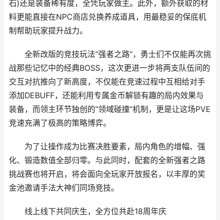
石)还是装备稀有度，全凭玩家做主。此外，额外获取的材
料更能直接在NPC商店兑换养成道具，用最稳妥的保底机
制帮助玩家提升战力。
全新改版的竞技玩法“强者之路”，勇士们不仅能再次挑
战那些记忆中的经典BOSS，这次更进一步将两支队伍间的
交互对抗推向了新高度，不仅能在竞速过程中互相给对手
添加DEBUFF，还能利用专属金币解锁有趣的局内效果与
装备，而领主环节独创的“领域碰撞”机制，更是让这场PVE
竞速充满了极高的策略博弈。
为了让操作成为比赛决胜要素，局内角色的增幅、强
化、锻造数值全部归零。与此同时，配套的全新强者之路
挑战赛也将开启，将会面向全玩家开放报名，以丰厚的奖
金池邀请手法大神们同场竞技。
线上线下共同庆生，全方位共赴18周年庆