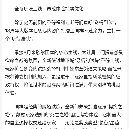
全新玩法上线，养成体验持续优化
除了史无前例的重磅福利让老哥们直呼“送得到位”，
18周年大版本在核心内容的打磨上同样不遗余力，主打一
个“玩得痛快”。
承接9月米歇尔团本的核心主线，为让勇士们提前感受
宿命之战的氛围，全新征讨地下城“最后的试炼”重磅上线，
玩家将在多变的试炼选择机制中探索全新通关策略;而拉米
埃尔神宴机制的加入，更是赋予了玩家直接斩杀怪物的极
致特权，将征讨本的战斗爽感瞬间拉满，带来别样的挑战
体验。
同样是经典的爬塔试炼，全新的养成加速玩法“契约之
塔”，颠覆玩家熟知的“死亡之塔”固定爬塔体验，它将最大
的自主选择权交还给玩家——无论是奖励类型(装备/星蕴