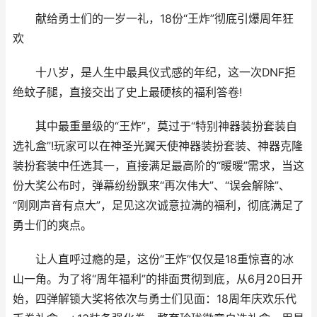
献给勇士们的一岁一礼，18份“王炸”彻底引爆周年狂
欢
十八岁，是人生中最具仪式感的年纪，这一次DNF拒
绝蚊子腿，直接交出了史上最硬核的福利答卷!
其中最重量级的“王炸”，莫过于“特别神器装扮套装自
选礼盒”!玩家可以在神圣光翼天使神器装扮套装、神器克隆
装扮套装中任选其一，直接满足最高阶的“暖暖”需求，当这
份大奖公布时，弹幕纷纷飘来“再次伟大”、“误会解除”、
“刚刚声音有点大”，足见这次诚意拉满的福利，彻底满足了
勇士们的爽点。
让人直呼过瘾的是，这份“王炸”仅仅是18重惊喜的冰
山一角。为了将“周年福利”的排面贯彻到底，从6月20日开
始，四弹解锁大奖将依次与勇士们见面：18周年庆欢乐代