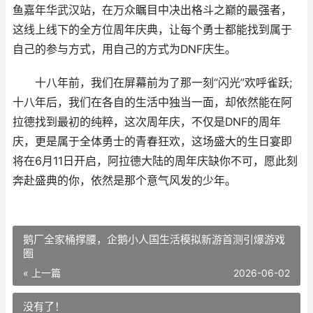
鱼嘉年华武汉站，在万众瞩目中决出格斗之巅的最强者，
这线上线下的全方位周年庆典，让每个勇士都能找到属于
自己的参与方式，用自己的方式为DNF庆生。
十八年前，我们在屏幕前为了那一刻“闪光”欢呼雀跃;
十八年后，我们在各自的生活中独当一面，却依然能在阿
拉德找到最初的纯粹，这次周年庆，不仅是DNF的周年
庆，更是属于全体勇士的青春狂欢，这场盛大的生日宴即
将在6月11日开启，阿拉德大陆的周年庆缺你不可，愿此刻
奔赴盛典的你，依然是那个意气风发的少年。
鹅厂全家桶撑腰，企鹅小人国生活模拟新游首测引爆游戏
圈
« 上一篇
2026-06-02
没有了！