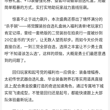
币券礼盒、+13装备强化券、整套玲珑徽章自选礼盒，用最
简单粗暴的方式，实打实地助玩家战力直线狂飙。
惊喜不止于战力飙升，本次盛典还祭出了情怀满分的
“杀手锏”——将觉醒装扮自选礼盒纳入福利清单!老玩家们
肯定记得，曾经一套绝版的二觉装扮在拍卖行一度被炒到
20亿金币的“天价”，让无数人望而却步。而如今天价外观
直接白送，一到三觉全部自选，选择之丰富让不少勇士直
呼“不知道该怎么选”，这样的烦恼，大概是勇士们最愿意遇
到的问题了。
回归玩家和起号党的福利也一应俱全：装备增幅券、
太初传世武器自选礼盒、毕业装备跨界石等实用道具直接
送上;配合黄金胶囊打造的奇迹加速角色，通过专属地下城
实现飞速成型，不管是回归还是起号，都能快速跟上大部
队体验最新玩法。