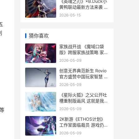
版
《英魂之刃》×B.Duck小
黄鸭联动最新方法来袭 英
魂之刃怎么玩的
2026-05-15
五
利
猜你喜欢
家族战开战 《魔域口袋
版》跨服家族战策略 家族
战争小说
2026-05-09
创意无界典范新生 Rovio
官方盛赞中国玩家智慧 创
意无界,想象无边
2026-05-09
《星际火狐》之父公开吐
槽重制版画风 这就是我不
监督的后果 星际火狐
2026-05-09
等
krystal
2K新游《ETHOS计划》
工作室面临裁员 游戏仍在
开发中 2k2-
2026-05-09