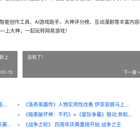
能创作工具、AI游戏助手、大神评分榜、互动漫剧等丰富内容
—上大神，一起玩转网易游戏！
新上
没有了！
-05-15
下一篇 
玩《第五人格》选网易大神官服就对了 玩第五人格游戏的孩子的心理
《洛奇英雄传》人物实用性改善 伊菲容貌马上焕新上线 洛奇英雄传贴吧
《暗黑破坏神：不朽》×《星际争霸》联动,参和活动主题赢暴雪嘉年华门票 暗黑破坏神2手机单机版
《英魂之刃》×B.Duck小黄鸭联动最新方法来袭 英魂之刃怎么玩的
《战争之轮》 四周年庆典重磅开始 战争之壬