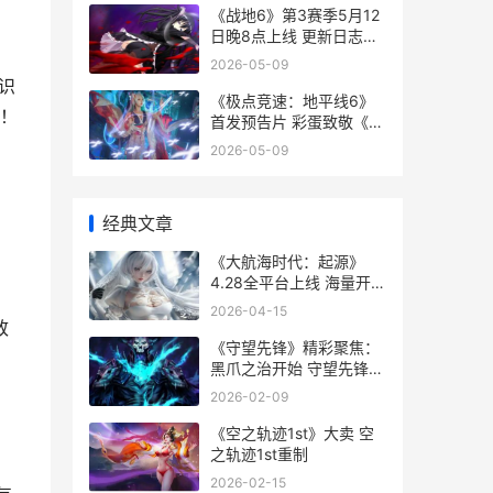
《战地6》第3赛季5月12
日晚8点上线 更新日志公
开 战地6公布
2026-05-09
识
《极点竞速：地平线6》
！
首发预告片 彩蛋致敬《头
文字D》 极点 跑步
2026-05-09
经典文章
《大航海时代：起源》
4.28全平台上线 海量开航
福利同步开始 大航海时代
2026-04-15
传说官网
致
《守望先锋》精彩聚焦：
黑爪之治开始 守望先锋
janus
2026-02-09
《空之轨迹1st》大卖 空
之轨迹1st重制
2026-02-15