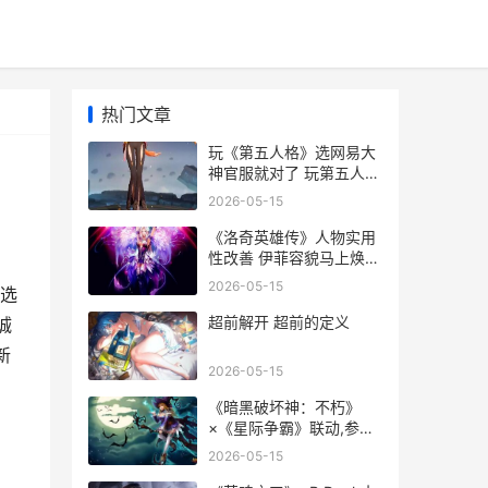
热门文章
玩《第五人格》选网易大
神官服就对了 玩第五人格
游戏的孩子的心理
2026-05-15
《洛奇英雄传》人物实用
性改善 伊菲容貌马上焕新
上线 洛奇英雄传贴吧
2026-05-15
选
超前解开 超前的定义
诚
新
2026-05-15
《暗黑破坏神：不朽》
×《星际争霸》联动,参和
活动主题赢暴雪嘉年华门
2026-05-15
票 暗黑破坏神2手机单机