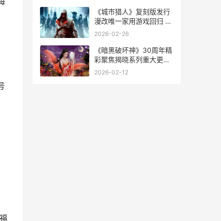
每
《城市猎人》复刻版发行
漫改唯一家用游戏回归 城
市猎人原著
2026-02-26
《暗黑破坏神》30周年精
彩聚焦揭晓系列重大更新
——最新术士职业跨作登
2026-02-12
场 暗黑破坏神2毁灭之王
号
福