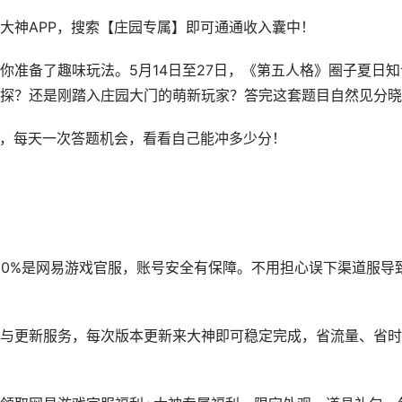
神APP，搜索【庄园专属】即可通通收入囊中！
备了趣味玩法。5月14日至27日，《第五人格》圈子夏日知
探？还是刚踏入庄园大门的萌新玩家？答完这套题目自然见分晓
，每天一次答题机会，看看自己能冲多少分！
0%是网易游戏官服，账号安全有保障。不用担心误下渠道服导
更新服务，每次版本更新来大神即可稳定完成，省流量、省时