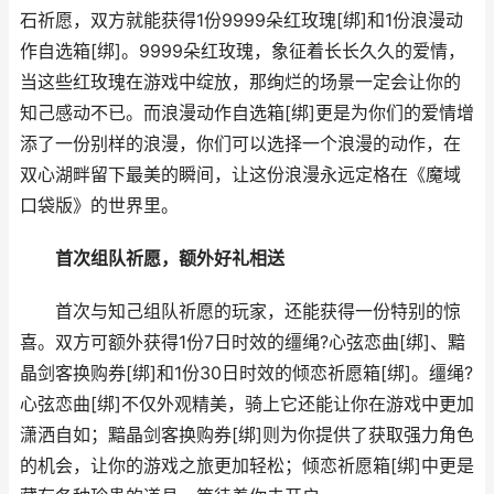
石祈愿，双方就能获得1份9999朵红玫瑰[绑]和1份浪漫动
作自选箱[绑]。9999朵红玫瑰，象征着长长久久的爱情，
当这些红玫瑰在游戏中绽放，那绚烂的场景一定会让你的
知己感动不已。而浪漫动作自选箱[绑]更是为你们的爱情增
添了一份别样的浪漫，你们可以选择一个浪漫的动作，在
双心湖畔留下最美的瞬间，让这份浪漫永远定格在《魔域
口袋版》的世界里。
首次组队祈愿，额外好礼相送
首次与知己组队祈愿的玩家，还能获得一份特别的惊
喜。双方可额外获得1份7日时效的缰绳?心弦恋曲[绑]、黯
晶剑客换购券[绑]和1份30日时效的倾恋祈愿箱[绑]。缰绳?
心弦恋曲[绑]不仅外观精美，骑上它还能让你在游戏中更加
潇洒自如；黯晶剑客换购券[绑]则为你提供了获取强力角色
的机会，让你的游戏之旅更加轻松；倾恋祈愿箱[绑]中更是