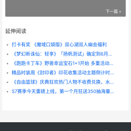
下一篇 »
延伸阅读
打卡有奖 《魔域口袋版》双心湖双人幽会福利
《梦幻新诛仙：轻享》「扬帆测试」确定到6月3日 梦幻新诛仙小泥巴打书
《跑跑卡丁车》野兽幸运宝石1+1开始 多重活动主题同步放开 跑跑卡丁车手游官网
精品时装周《封印者》印花收集活动主题倒计时 时装周92期
《自由篮球》庆典狂欢热门人物不收费兑换，水晶商店半价特惠来袭 自由篮球my pick
S7赛季今天重磅上线，第一个月狂送350抽海量福利 s7赛季视频