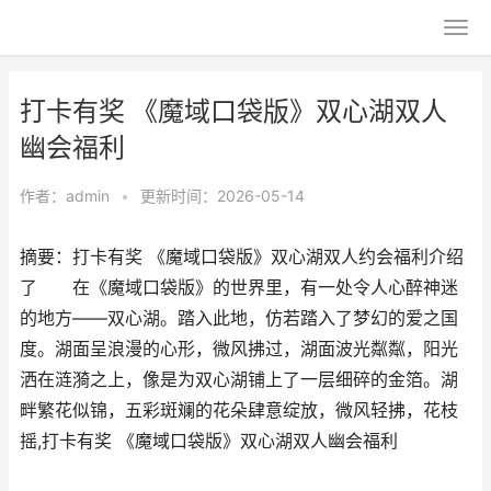
打卡有奖 《魔域口袋版》双心湖双人
幽会福利
作者：
admin
•
更新时间：2026-05-14
摘要：打卡有奖 《魔域口袋版》双心湖双人约会福利介绍
了 在《魔域口袋版》的世界里，有一处令人心醉神迷
的地方——双心湖。踏入此地，仿若踏入了梦幻的爱之国
度。湖面呈浪漫的心形，微风拂过，湖面波光粼粼，阳光
洒在涟漪之上，像是为双心湖铺上了一层细碎的金箔。湖
畔繁花似锦，五彩斑斓的花朵肆意绽放，微风轻拂，花枝
摇,打卡有奖 《魔域口袋版》双心湖双人幽会福利