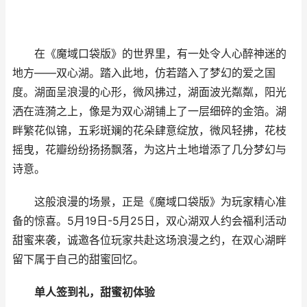
在《魔域口袋版》的世界里，有一处令人心醉神迷的
地方——双心湖。踏入此地，仿若踏入了梦幻的爱之国
度。湖面呈浪漫的心形，微风拂过，湖面波光粼粼，阳光
洒在涟漪之上，像是为双心湖铺上了一层细碎的金箔。湖
畔繁花似锦，五彩斑斓的花朵肆意绽放，微风轻拂，花枝
摇曳，花瓣纷纷扬扬飘落，为这片土地增添了几分梦幻与
诗意。
这般浪漫的场景，正是《魔域口袋版》为玩家精心准
备的惊喜。5月19日-5月25日，双心湖双人约会福利活动
甜蜜来袭，诚邀各位玩家共赴这场浪漫之约，在双心湖畔
留下属于自己的甜蜜回忆。
单人签到礼，甜蜜初体验