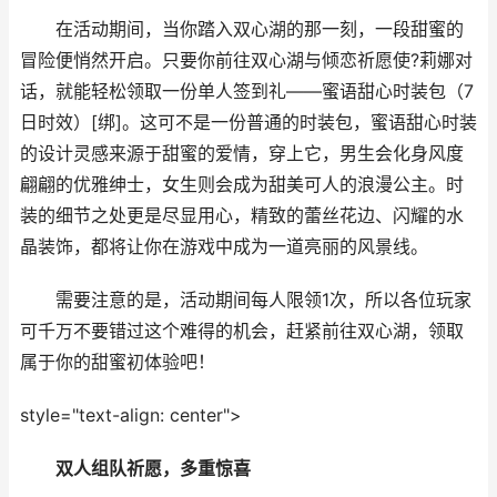
在活动期间，当你踏入双心湖的那一刻，一段甜蜜的
冒险便悄然开启。只要你前往双心湖与倾恋祈愿使?莉娜对
话，就能轻松领取一份单人签到礼——蜜语甜心时装包（7
日时效）[绑]。这可不是一份普通的时装包，蜜语甜心时装
的设计灵感来源于甜蜜的爱情，穿上它，男生会化身风度
翩翩的优雅绅士，女生则会成为甜美可人的浪漫公主。时
装的细节之处更是尽显用心，精致的蕾丝花边、闪耀的水
晶装饰，都将让你在游戏中成为一道亮丽的风景线。
需要注意的是，活动期间每人限领1次，所以各位玩家
可千万不要错过这个难得的机会，赶紧前往双心湖，领取
属于你的甜蜜初体验吧！
style="text-align: center">
双人组队祈愿，多重惊喜